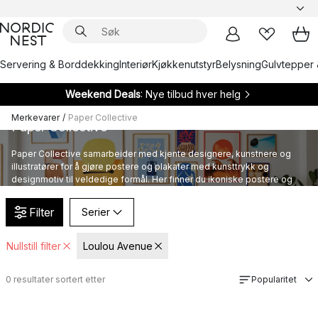
Servering & Borddekking
Interiør
Kjøkkenutstyr
Belysning
Gulvtepper 
Weekend Deals
: Nye tilbud hver helg
Merkevarer
/
Paper Collective
Paper Collective
Paper Collective samarbeider med kjente designere, kunstnere og
illustratører for å gjøre postere og plakater med kunsttrykk og
designmotiv til veldedige formål. Her finner du ikoniske postere og
plakater fra Paper Collective.
Filter
Serier
Nullstill filter
Loulou Avenue
0
resultater sortert etter
Popularitet