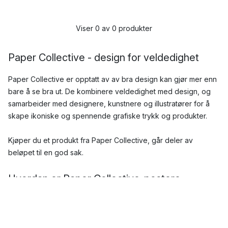
Viser 0 av 0 produkter
Paper Collective - design for veldedighet
Paper Collective er opptatt av av bra design kan gjør mer enn
bare å se bra ut. De kombinere veldedighet med design, og
samarbeider med designere, kunstnere og illustratører for å
skape ikoniske og spennende grafiske trykk og produkter.
Kjøper du et produkt fra Paper Collective, går deler av
beløpet til en god sak.
Hvordan er Paper Collective-postere
produsert?
Paper Collective er drevet på en bærekraftig måte, og
produktene er produsert i Danmark. Materialene er FSC-