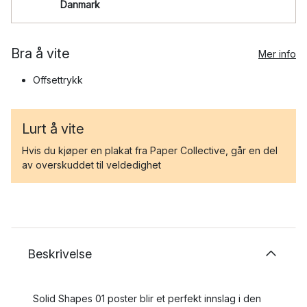
Danmark
Bra å vite
Mer info
Offsettrykk
Lurt å vite
Hvis du kjøper en plakat fra Paper Collective, går en del
av overskuddet til veldedighet
Beskrivelse
Solid Shapes 01 poster blir et perfekt innslag i den