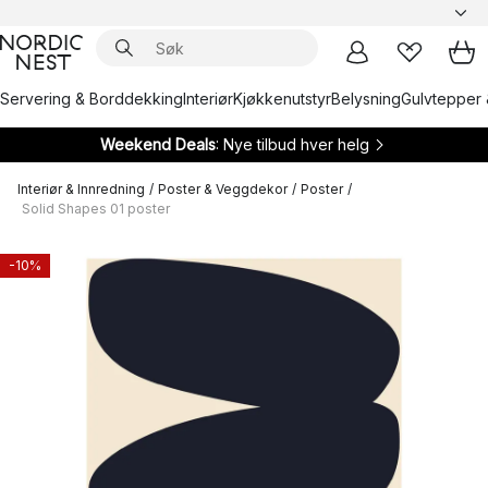
Servering & Borddekking
Interiør
Kjøkkenutstyr
Belysning
Gulvtepper 
Weekend Deals
: Nye tilbud hver helg
Interiør & Innredning
/
Poster & Veggdekor
/
Poster
/
Solid Shapes 01 poster
-10%