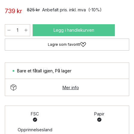
825 kr
Anbefalt pris. inkl. mva
(-10%)
739 kr
Legg i handlekurven
Lagre som favoritt
Bare et fåtall igjen
,
På lager
Mer info
FSC
Papir
Opprinnelsesland