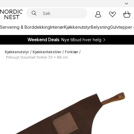
Servering & Borddekking
Interiør
Kjøkkenutstyr
Belysning
Gulvtepper 
Weekend Deals
: Nye tilbud hver helg
Kjøkkenutstyr
/
Kjøkkentekstiler
/
Forklær
/
Pillivuyt Gourmet forkle 70 x 88 cm