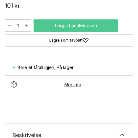
101 kr
Legg i handlekurven
Lagre som favoritt
Bare et fåtall igjen
,
På lager
Mer info
Beskrivelse