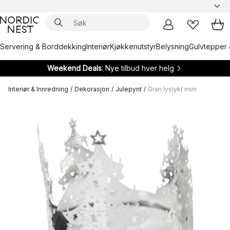
Servering & Borddekking
Interiør
Kjøkkenutstyr
Belysning
Gulvtepper 
Weekend Deals
: Nye tilbud hver helg
Interiør & Innredning
/
Dekorasjon
/
Julepynt
/
Gran lyslykt mini