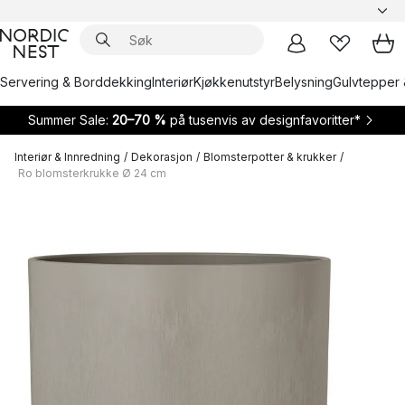
Servering & Borddekking
Interiør
Kjøkkenutstyr
Belysning
Gulvtepper 
Summer Sale:
20–70 %
på tusenvis av designfavoritter*
Interiør & Innredning
/
Dekorasjon
/
Blomsterpotter & krukker
/
Ro blomsterkrukke Ø 24 cm