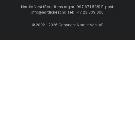
Nordic Nest (Bedriftens org.nr.: 997 671 538) E-post:
info@nordicnest.no Tel: +47 23 509 366
© 2002 - 2026 Copyright Nordic Nest AB