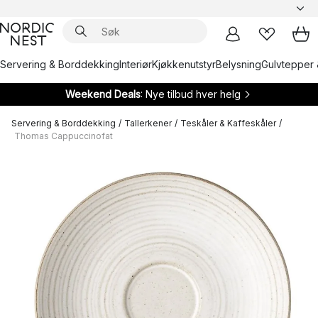
Servering & Borddekking
Interiør
Kjøkkenutstyr
Belysning
Gulvtepper 
Weekend Deals
: Nye tilbud hver helg
Servering & Borddekking
/
Tallerkener
/
Teskåler & Kaffeskåler
/
Thomas Cappuccinofat