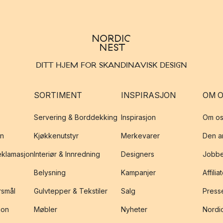
DITT HJEM FOR SKANDINAVISK DESIGN
SORTIMENT
INSPIRASJON
OM 
Servering & Borddekking
Inspirasjon
Om os
on
Kjøkkenutstyr
Merkevarer
Den an
reklamasjon
Interiør & Innredning
Designers
Jobbe
Belysning
Kampanjer
Affilia
rsmål
Gulvtepper & Tekstiler
Salg
Presse
jon
Møbler
Nyheter
Nordic