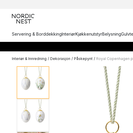
Servering & Borddekking
Interiør
Kjøkkenutstyr
Belysning
Gulvt
Interiør & Innredning
/
Dekorasjon
/
Påskepynt
/
Royal Copenhagen p