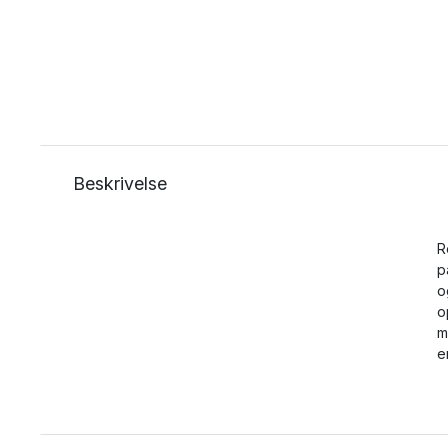
Beskrivelse
R
p
o
o
m
e