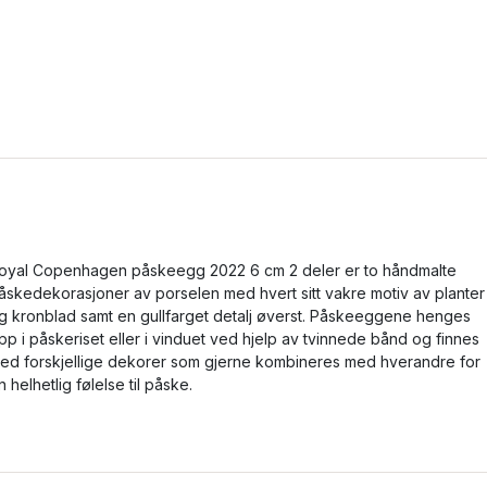
oyal Copenhagen påskeegg 2022 6 cm 2 deler er to håndmalte
åskedekorasjoner av porselen med hvert sitt vakre motiv av planter
g kronblad samt en gullfarget detalj øverst. Påskeeggene henges
pp i påskeriset eller i vinduet ved hjelp av tvinnede bånd og finnes
ed forskjellige dekorer som gjerne kombineres med hverandre for
n helhetlig følelse til påske.