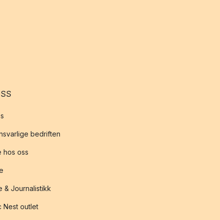
OSS
s
svarlige bedriften
 hos oss
te
 & Journalistikk
 Nest outlet