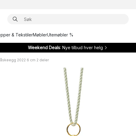
epper & Tekstiler
Møbler
Utemøbler %
Weekend Deals
: Nye tilbud hver helg
åskeegg 2022 6 cm 2 deler