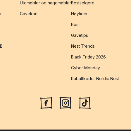
Utemøbler og hagemøbler
Bestselgere
r
Gavekort
Høytider
Rom
Gavetips
2B
Nest Trends
Black Friday 2026
Cyber Monday
Rabattkoder Nordic Nest