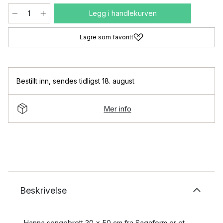
Legg i handlekurven
Lagre som favoritt
Bestillt inn
,
sendes tidligst 18. august
Mer info
Beskrivelse
Hanna sengebrett 30 x 50 cm fra Sagaform er et