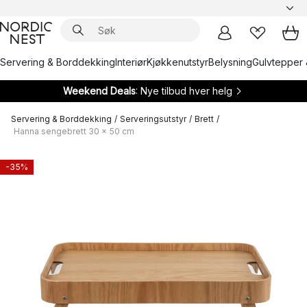
Servering & Borddekking
Interiør
Kjøkkenutstyr
Belysning
Gulvtepper 
Weekend Deals
: Nye tilbud hver helg
Servering & Borddekking
/
Serveringsutstyr
/
Brett
/
Hanna sengebrett 30 x 50 cm
-35%