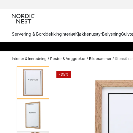
Servering & Borddekking
Interiør
Kjøkkenutstyr
Belysning
Gulvt
Interiør & Innredning
/
Poster & Veggdekor
/
Bilderammer
/
Stensö ra
-35%