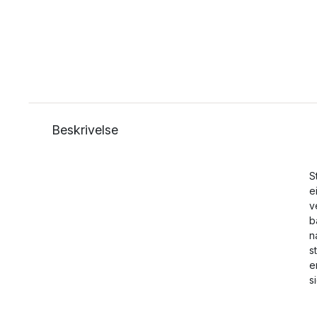
Beskrivelse
S
e
v
b
n
s
e
s