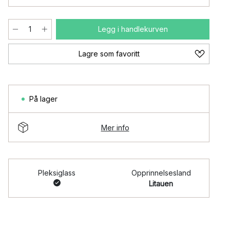
Legg i handlekurven
Lagre som favoritt
På lager
Mer info
Pleksiglass
Opprinnelsesland
Litauen