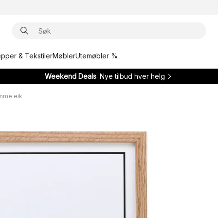
epper & Tekstiler
Møbler
Utemøbler %
Weekend Deals
: Nye tilbud hver helg
mme eik