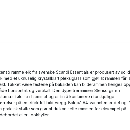
tensö ramme eik fra svenske Scandi Essentials er produsert av solid
ik med et uknuselig krystallklart pleksiglass som gjør at rammen får l
ekt. Takket være festene på baksiden kan bilderammen henges op
åde horisontalt og vertikalt. Den dype trerammen Stensö gir en
aturnær følelse i hjemmet og er fin å kombinere i forskjellige
tørrelser på en effektfull bildevegg. Bak på A4-varianten er det ogs
n praktisk støtte som gjør at du kan sette rammen for eksempel på
idebordet eller i bokhyllen.