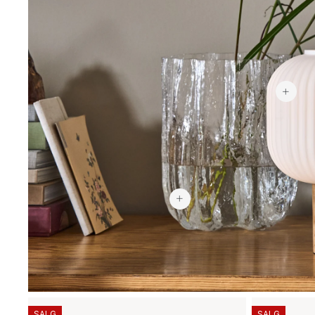
2 799 kr
SALG
SALG