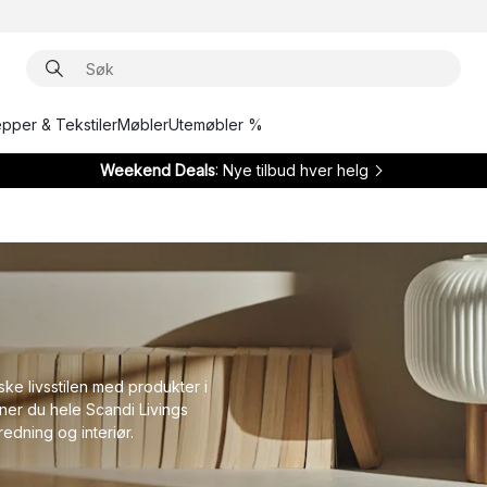
epper & Tekstiler
Møbler
Utemøbler %
Weekend Deals
: Nye tilbud hver helg
ke livsstilen med produkter i
nner du hele Scandi Livings
redning og interiør.