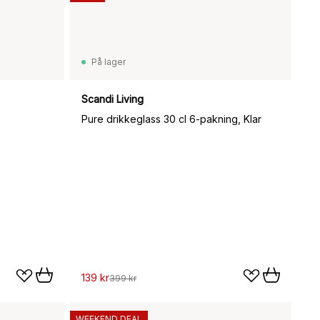
På lager
Scandi Living
Pure drikkeglass 30 cl 6-pakning, Klar
139 kr
399 kr
WEEKEND DEAL