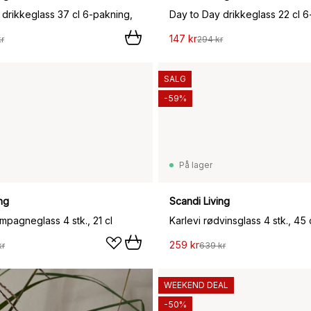
 drikkeglass 37 cl 6-pakning,
Day to Day drikkeglass 22 cl 6
147 kr
r
294 kr
SALG
-59%
På lager
ng
Scandi Living
mpagneglass 4 stk., 21 cl
Karlevi rødvinsglass 4 stk., 45 
259 kr
kr
639 kr
WEEKEND DEAL
-50%