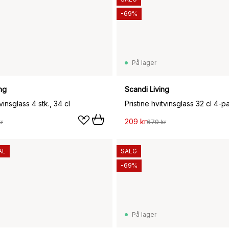
-69%
På lager
ng
Scandi Living
vinsglass 4 stk., 34 cl
Pristine hvitvinsglass 32 cl 4-p
209 kr
r
679 kr
AL
SALG
-69%
På lager