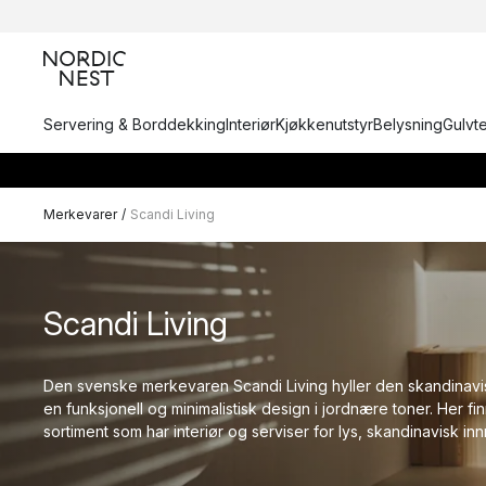
Servering & Borddekking
Interiør
Kjøkkenutstyr
Belysning
Gulvt
Merkevarer
/
Scandi Living
Scandi Living
Den svenske merkevaren Scandi Living hyller den skandinavis
en funksjonell og minimalistisk design i jordnære toner. Her fi
sortiment som har interiør og serviser for lys, skandinavisk inn