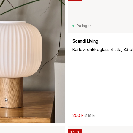
På lager
899 kr
Scandi Living
Karlevi drikkeglass 4 stk., 33 cl
260 kr
519 kr
SALG