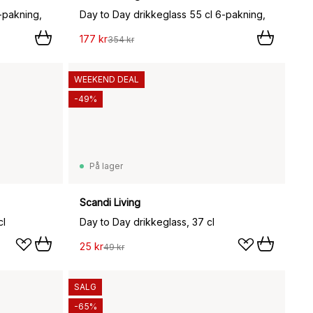
-pakning,
Day to Day drikkeglass 55 cl 6-pakning,
177 kr
354 kr
WEEKEND DEAL
-49%
På lager
Scandi Living
cl
Day to Day drikkeglass, 37 cl
25 kr
49 kr
SALG
-65%