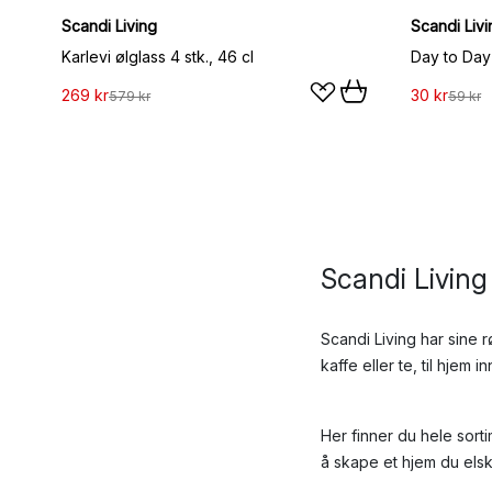
Scandi Living
Scandi Livi
Karlevi ølglass 4 stk., 46 cl
Day to Day 
269 kr
30 kr
579 kr
59 kr
Scandi Living 
Scandi Living har sine 
kaffe eller te, til hjem
Her finner du hele sorti
å skape et hjem du elsk