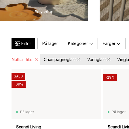
Belysning
Filter
På lager
Kategorier
Farger
Nullstill filter
Champagneglass
Vannglass
Vingl
SALG
-29%
-69%
På lager
På lager
Scandi Living
Scandi Livi