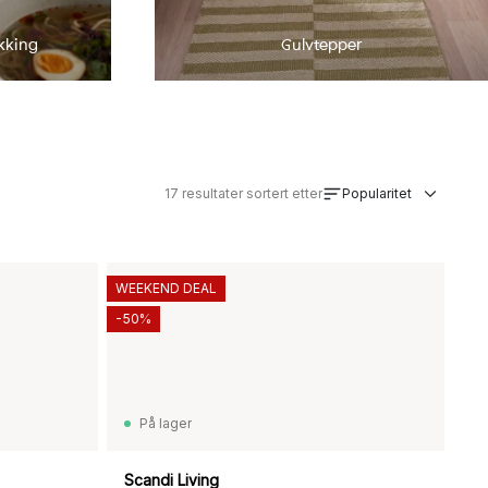
kking
Gulvtepper
17
resultater sortert etter
Popularitet
WEEKEND DEAL
-50%
På lager
Scandi Living