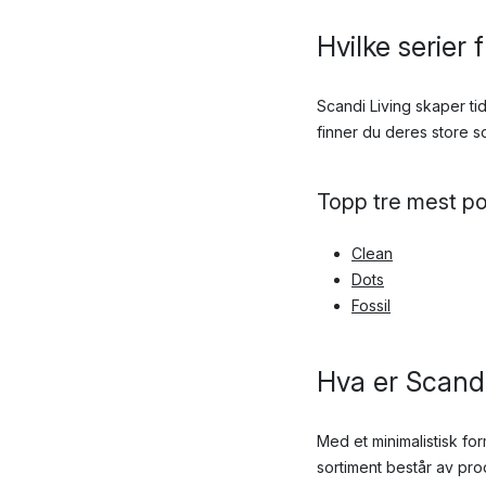
Hvilke serier
Scandi Living skaper t
finner du deres store s
Topp tre mest po
Clean
Dots
Fossil
Hva er Scandi
Med et minimalistisk fo
sortiment består av pro