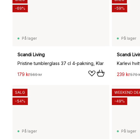
-69%
-59%
På lager
På lager
Scandi Living
Scandi Livi
Pristine tumblerglass 37 cl 4-pakning, Klar
Karlevi hvit
179 kr
239 kr
569 kr
579 k
SALG
WEEKEND DE
-54%
-49%
På lager
På lager