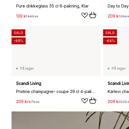
Pure drikkeglass 35 cl 6-pakning, Klar
Day to Day
139 kr
209 kr
449 kr
294 k
SALG
SALG
-69%
-64%
På lager
På lager
Scandi Living
Scandi Livi
Pristine champagne- coupe 29 cl 4-pakning, Klar
Karlevi cha
209 kr
209 kr
679 kr
579 