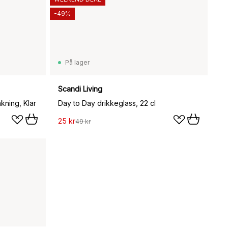
-49%
På lager
Scandi Living
akning, Klar
Day to Day drikkeglass, 22 cl
25 kr
49 kr