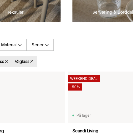
Tekstiler
Servering & Bordde
Material
Serier
ass
Ølglass
WEEKEND DEAL
-50%
På lager
ng
Scandi Living