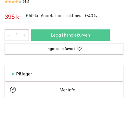
(
4.5
)
659 kr
Anbefalt pris. inkl. mva
(-40%)
395 kr
Legg i handlekurven
Lagre som favoritt
På lager
Mer info