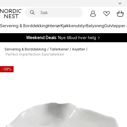
Servering & Borddekking
Interiør
Kjøkkenutstyr
Belysning
Gulvtepper 
Weekend Deals
: Nye tilbud hver helg
Servering & Borddekking
/
Tallerkener
/
Asjetter
/
Perfect Imperfection Sara tallerken
-29%