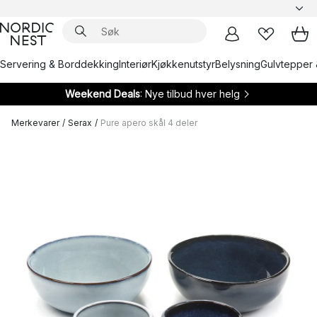
Servering & Borddekking
Interiør
Kjøkkenutstyr
Belysning
Gulvtepper 
Weekend Deals
: Nye tilbud hver helg
Merkevarer
/
Serax
/
Pure apero skål 4 deler