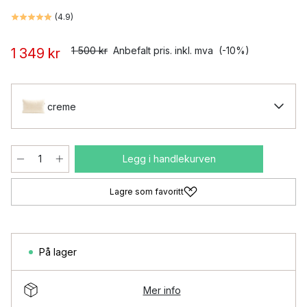
(
4.9
)
1 500 kr
Anbefalt pris. inkl. mva
(-10%)
1 349 kr
creme
Legg i handlekurven
Lagre som favoritt
På lager
Mer info