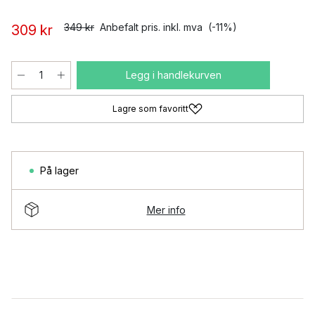
349 kr
Anbefalt pris. inkl. mva
(-11%)
309 kr
Legg i handlekurven
Lagre som favoritt
På lager
Mer info