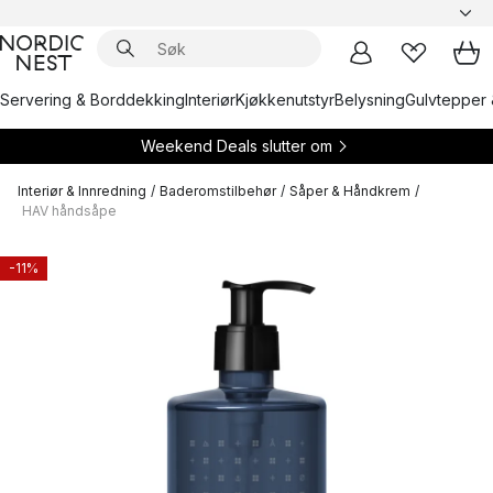
Servering & Borddekking
Interiør
Kjøkkenutstyr
Belysning
Gulvtepper 
Weekend Deals slutter om
Interiør & Innredning
/
Baderomstilbehør
/
Såper & Håndkrem
/
HAV håndsåpe
-11%