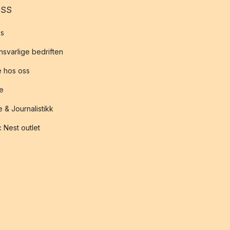
OSS
s
svarlige bedriften
 hos oss
te
 & Journalistikk
 Nest outlet