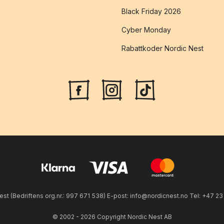
Black Friday 2026
Cyber Monday
Rabattkoder Nordic Nest
est (Bedriftens org.nr.: 997 671 538) E-post: info@nordicnest.no Tel: +47 2
© 2002 - 2026 Copyright Nordic Nest AB