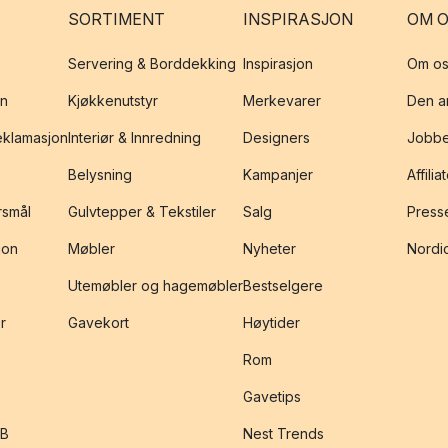
SORTIMENT
INSPIRASJON
OM 
Servering & Borddekking
Inspirasjon
Om os
on
Kjøkkenutstyr
Merkevarer
Den an
reklamasjon
Interiør & Innredning
Designers
Jobbe
Belysning
Kampanjer
Affilia
rsmål
Gulvtepper & Tekstiler
Salg
Presse
jon
Møbler
Nyheter
Nordic
Utemøbler og hagemøbler
Bestselgere
r
Gavekort
Høytider
Rom
Gavetips
2B
Nest Trends