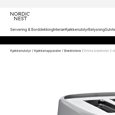
Servering & Borddekking
Interiør
Kjøkkenutstyr
Belysning
Gulvt
Kjøkkenutstyr
/
Kjøkkenapparater
/
Brødristere
/
Emma brødrister 2 s