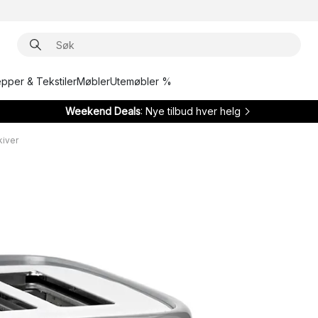
epper & Tekstiler
Møbler
Utemøbler %
Weekend Deals
: Nye tilbud hver helg
kiver