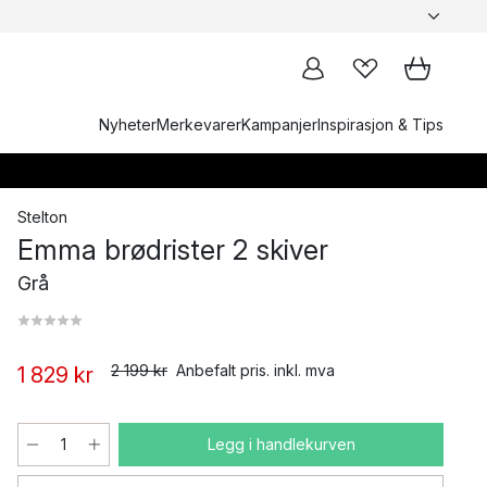
Nyheter
Merkevarer
Kampanjer
Inspirasjon & Tips
Stelton
Emma brødrister 2 skiver
Grå
2 199 kr
Anbefalt pris. inkl. mva
1 829 kr
Legg i handlekurven