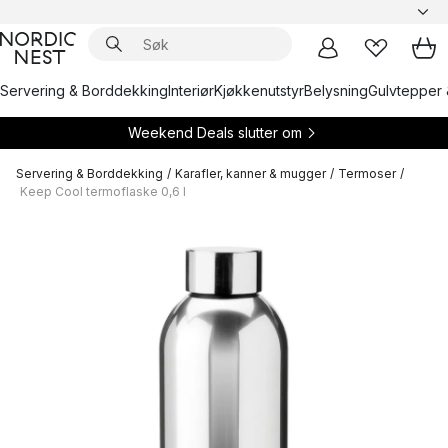
Servering & Borddekking
Interiør
Kjøkkenutstyr
Belysning
Gulvtepper 
Weekend Deals slutter om
Servering & Borddekking
/
Karafler, kanner & mugger
/
Termoser
/
Keep Cool termoflaske 0,6 l