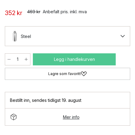
469 kr
Anbefalt pris. inkl. mva
352 kr
Steel
Legg i handlekurven
Lagre som favoritt
Bestillt inn
,
sendes tidligst 19. august
Mer info