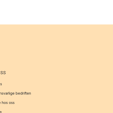
OSS
s
svarlige bedriften
 hos oss
te