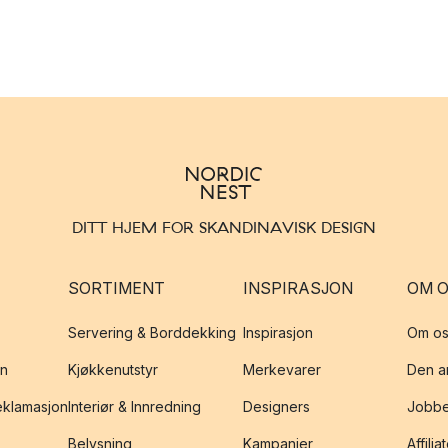
DITT HJEM FOR SKANDINAVISK DESIGN
SORTIMENT
INSPIRASJON
OM 
Servering & Borddekking
Inspirasjon
Om os
on
Kjøkkenutstyr
Merkevarer
Den an
reklamasjon
Interiør & Innredning
Designers
Jobbe
Belysning
Kampanjer
Affilia