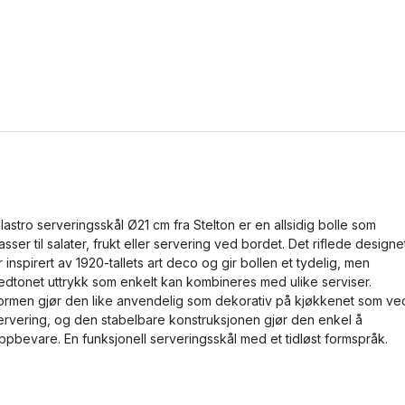
ilastro serveringsskål Ø21 cm fra Stelton er en allsidig bolle som
asser til salater, frukt eller servering ved bordet. Det riflede designe
r inspirert av 1920-tallets art deco og gir bollen et tydelig, men
edtonet uttrykk som enkelt kan kombineres med ulike serviser.
ormen gjør den like anvendelig som dekorativ på kjøkkenet som ve
ervering, og den stabelbare konstruksjonen gjør den enkel å
ppbevare. En funksjonell serveringsskål med et tidløst formspråk.