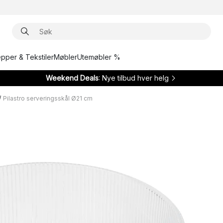
epper & Tekstiler
Møbler
Utemøbler %
Weekend Deals
: Nye tilbud hver helg
/
Pilastro serveringsskål Ø21 cm