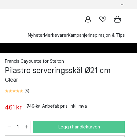
Nyheter
Merkevarer
Kampanjer
Inspirasjon & Tips
Francis Cayouette
for
Stelton
Pilastro serveringsskål Ø21 cm
Clear
(
5
)
749 kr
Anbefalt pris. inkl. mva
461 kr
Legg i handlekurven