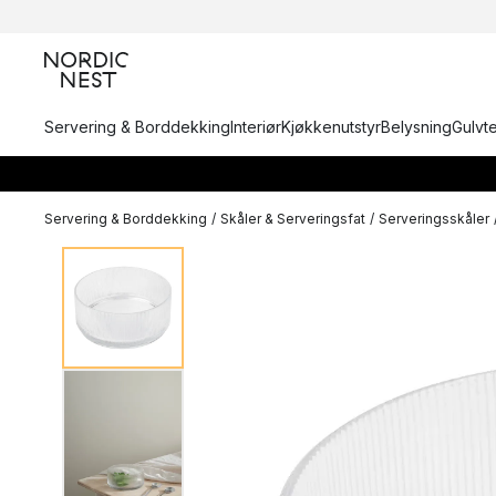
Servering & Borddekking
Interiør
Kjøkkenutstyr
Belysning
Gulvt
Servering & Borddekking
/
Skåler & Serveringsfat
/
Serveringsskåler