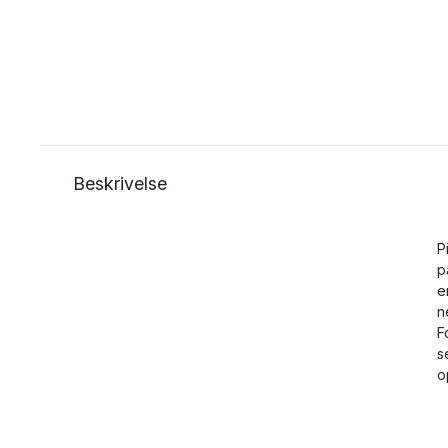
Beskrivelse
P
p
e
n
F
s
o