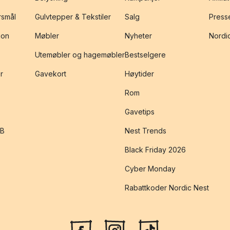
rsmål
Gulvtepper & Tekstiler
Salg
Presse
jon
Møbler
Nyheter
Nordic
Utemøbler og hagemøbler
Bestselgere
r
Gavekort
Høytider
Rom
Gavetips
2B
Nest Trends
Black Friday 2026
Cyber Monday
Rabattkoder Nordic Nest