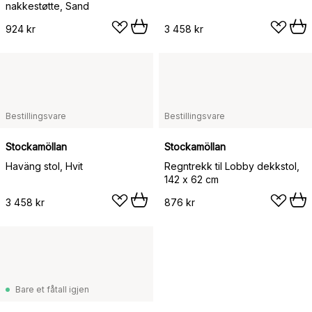
nakkestøtte, Sand
924 kr
3 458 kr
Bestillingsvare
Bestillingsvare
Stockamöllan
Stockamöllan
Haväng stol, Hvit
Regntrekk til Lobby dekkstol,
142 x 62 cm
3 458 kr
876 kr
Bare et fåtall igjen