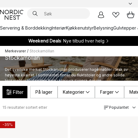
Servering & Borddekking
Interiør
Kjøkkenutstyr
Belysning
Gulvtepper 
Weekend Deals
: Nye tilbud hver helg
Merkevarer
/
Stockamöllan
Stockamöllan
Det svenske merket Stockamöllan produserer hagemøbler i teak av
høyeste kvalitet. I sortimentet finner du fluktstoler og andre solide
teakmøbler til utendørs bruk i klassisk svensk design.
Filter
På lager
Kategorier
Farger
Mate
15
resultater sortert etter
Popularitet
-35%