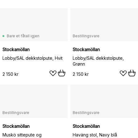
Bare et fåtall igjen
Bestillingsvare
Stockamöllan
Stockamöllan
Lobby/SAL dekkstolpute, Hvit
Lobby/SAL dekkstolpute,
Grønn
2 150 kr
2 150 kr
Bestillingsvare
Bestillingsvare
Stockamöllan
Stockamöllan
Muskö sittepute og
Haväng stol, Navy blå