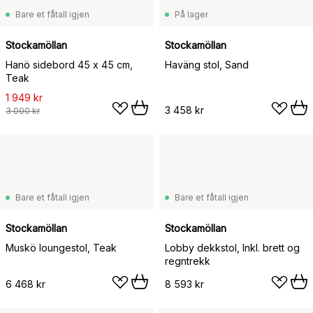
Bare et fåtall igjen
På lager
Stockamöllan
Stockamöllan
Hanö sidebord 45 x 45 cm,
Haväng stol, Sand
Teak
1 949 kr
3 458 kr
3 000 kr
Bare et fåtall igjen
Bare et fåtall igjen
Stockamöllan
Stockamöllan
Muskö loungestol, Teak
Lobby dekkstol, Inkl. brett og
regntrekk
6 468 kr
8 593 kr