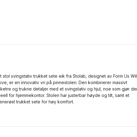
lt stol svingstativ trukket sete eik fra Stolab, designet av Form Us Wi
ove, er en innovativ vri på pinnestolen. Den kombinerer massivt
iketre og trukne detaljer med et svingstativ og hjul, noe som gjør de
deell for hjemmekontor. Stolen har justerbar høyde og tilt, samt et
enerøst trukket sete for høy komfort.