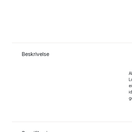
Beskrivelse
A
L
e
i
g