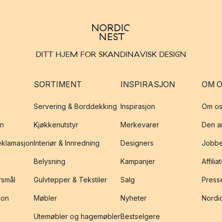
DITT HJEM FOR SKANDINAVISK DESIGN
SORTIMENT
INSPIRASJON
OM 
Servering & Borddekking
Inspirasjon
Om os
on
Kjøkkenutstyr
Merkevarer
Den an
reklamasjon
Interiør & Innredning
Designers
Jobbe
Belysning
Kampanjer
Affilia
rsmål
Gulvtepper & Tekstiler
Salg
Presse
jon
Møbler
Nyheter
Nordic
Utemøbler og hagemøbler
Bestselgere