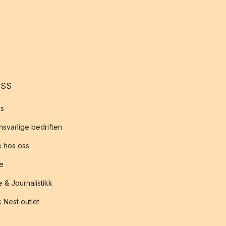
OSS
s
svarlige bedriften
 hos oss
te
 & Journalistikk
 Nest outlet