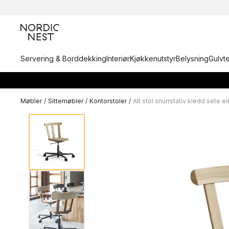
Servering & Borddekking
Interiør
Kjøkkenutstyr
Belysning
Gulvt
Møbler
/
Sittemøbler
/
Kontorstoler
/
Alt stol snurrstativ kledd sete ei