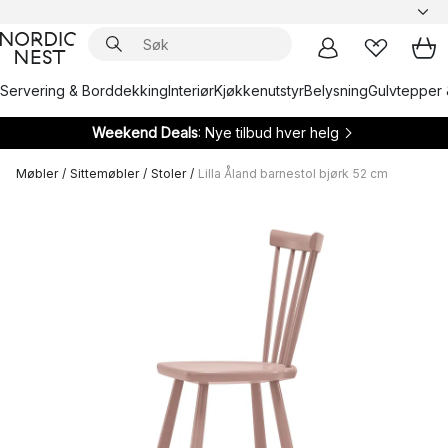
Servering & Borddekking
Interiør
Kjøkkenutstyr
Belysning
Gulvtepper 
Weekend Deals
: Nye tilbud hver helg
Møbler
/
Sittemøbler
/
Stoler
/
Lilla Åland barnestol bjørk 52 cm