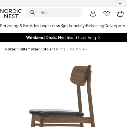
Servering & Borddekking
Interiør
Kjøkkenutstyr
Belysning
Gulvtepper 
Weekend Deals
: Nye tilbud hver helg
Møbler
/
Sittemøbler
/
Stoler
/
Prima Vista stol eik