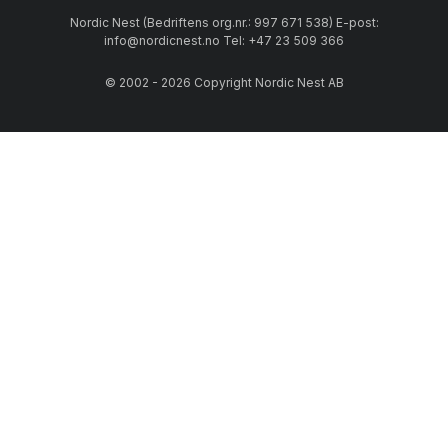
Nordic Nest (Bedriftens org.nr.: 997 671 538) E-post:
info@nordicnest.no Tel: +47 23 509 366
© 2002 - 2026 Copyright Nordic Nest AB