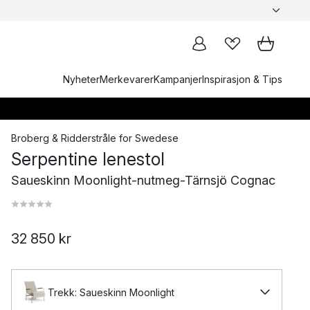
Nyheter
Merkevarer
Kampanjer
Inspirasjon & Tips
Broberg & Ridderstråle
for
Swedese
Serpentine lenestol
Saueskinn Moonlight-nutmeg-Tärnsjö Cognac
32 850 kr
Trekk: Saueskinn Moonlight