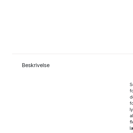
Beskrivelse
S
f
d
f
l
a
f
l