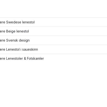
lere Swedese lenestol
lere Beige lenestol
lere Svensk design
lere Lenestol i saueskinn
lere Lenestoler & Fotskamler