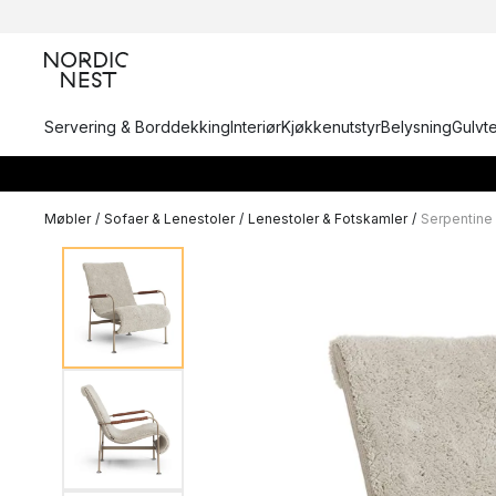
Servering & Borddekking
Interiør
Kjøkkenutstyr
Belysning
Gulvt
Møbler
/
Sofaer & Lenestoler
/
Lenestoler & Fotskamler
/
Serpentine 