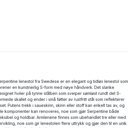
erpentine lenestol fra Swedese er en elegant og tidløs lenestol som
orener en kunstnerlig S-form med nøye håndverk. Det slanke
esignet hviler på tynne stålben som sveiper sømløst rundt det S-
ormede skallet og ender i små føtter av rustfritt stål som reflekterer
yset. Putens trekk i saueskinn, skinn eller stoff kan enkelt tas av, og
lle komponenter kan renoveres, noe som gjør Serpentine både
leksibel og holdbar. Armlenene finnes som ubehandlet tre eller med
ærvikling, noe som gir lenestolen flere uttrykk og gjør den til en unik