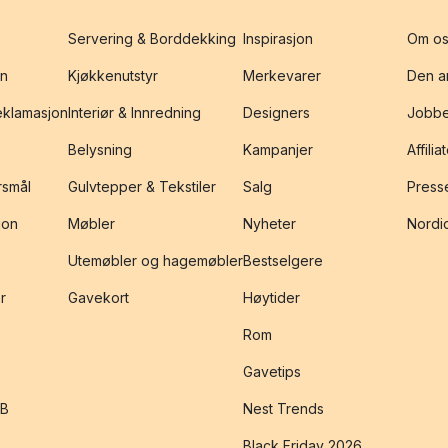
Servering & Borddekking
Inspirasjon
Om os
on
Kjøkkenutstyr
Merkevarer
Den an
reklamasjon
Interiør & Innredning
Designers
Jobbe
Belysning
Kampanjer
Affilia
rsmål
Gulvtepper & Tekstiler
Salg
Presse
jon
Møbler
Nyheter
Nordic
Utemøbler og hagemøbler
Bestselgere
r
Gavekort
Høytider
Rom
Gavetips
2B
Nest Trends
Black Friday 2026