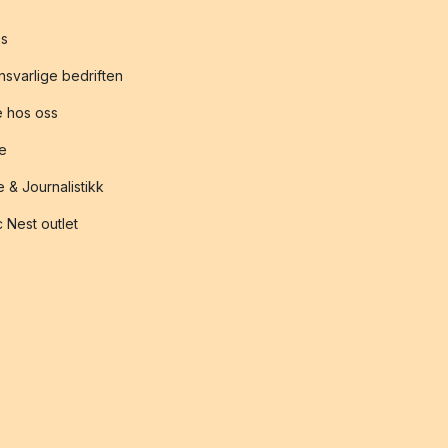
s
svarlige bedriften
 hos oss
te
 & Journalistikk
 Nest outlet