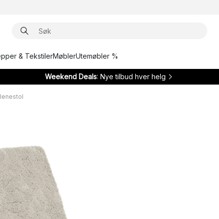
epper & Tekstiler
Møbler
Utemøbler %
Weekend Deals
: Nye tilbud hver helg
lenestol