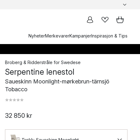
Nyheter
Merkevarer
Kampanjer
Inspirasjon & Tips
Broberg & Ridderstråle
for
Swedese
Serpentine lenestol
Saueskinn Moonlight-mørkebrun-tärnsjö
Tobacco
32 850 kr
Trekk: Saueskinn Moonlight