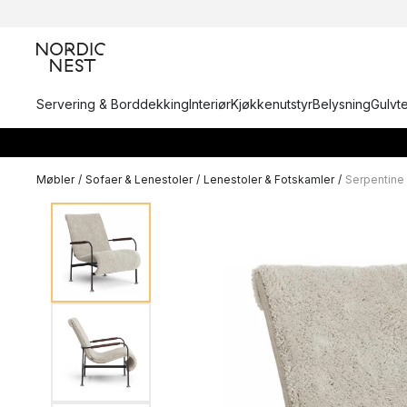
Servering & Borddekking
Interiør
Kjøkkenutstyr
Belysning
Gulvt
Møbler
/
Sofaer & Lenestoler
/
Lenestoler & Fotskamler
/
Serpentine 