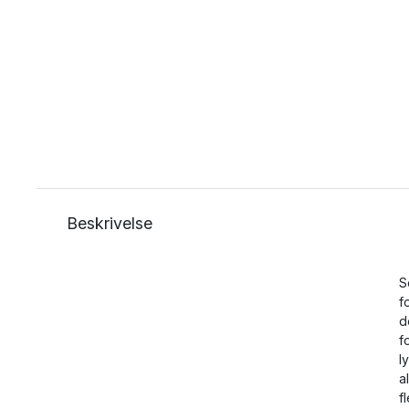
Beskrivelse
S
f
d
f
l
a
f