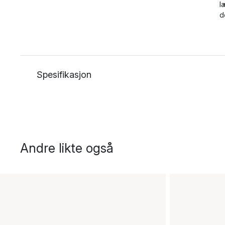
l
d
Spesifikasjon
Andre likte også