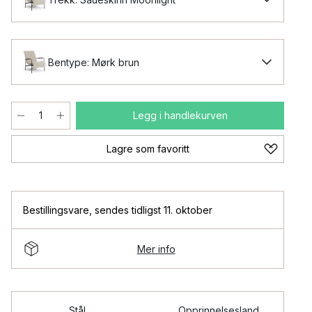
Bentype: Mørk brun
Legg i handlekurven
Lagre som favoritt
Bestillingsvare
,
sendes tidligst 11. oktober
Mer info
Stål
Opprinnelsesland