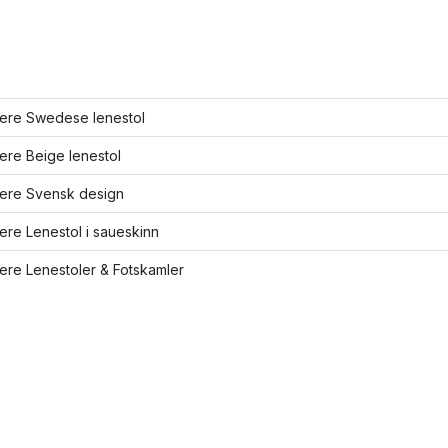
lere Swedese lenestol
lere Beige lenestol
lere Svensk design
lere Lenestol i saueskinn
lere Lenestoler & Fotskamler