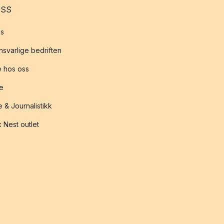
OSS
s
svarlige bedriften
 hos oss
te
 & Journalistikk
 Nest outlet