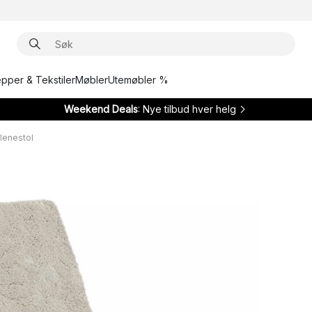
epper & Tekstiler
Møbler
Utemøbler %
Weekend Deals
: Nye tilbud hver helg
lenestol