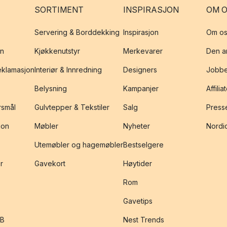
SORTIMENT
INSPIRASJON
OM 
Servering & Borddekking
Inspirasjon
Om os
on
Kjøkkenutstyr
Merkevarer
Den an
reklamasjon
Interiør & Innredning
Designers
Jobbe
Belysning
Kampanjer
Affilia
rsmål
Gulvtepper & Tekstiler
Salg
Presse
jon
Møbler
Nyheter
Nordic
Utemøbler og hagemøbler
Bestselgere
r
Gavekort
Høytider
Rom
Gavetips
2B
Nest Trends