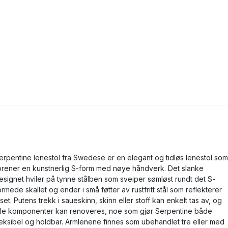
erpentine lenestol fra Swedese er en elegant og tidløs lenestol som
orener en kunstnerlig S-form med nøye håndverk. Det slanke
esignet hviler på tynne stålben som sveiper sømløst rundt det S-
ormede skallet og ender i små føtter av rustfritt stål som reflekterer
yset. Putens trekk i saueskinn, skinn eller stoff kan enkelt tas av, og
lle komponenter kan renoveres, noe som gjør Serpentine både
leksibel og holdbar. Armlenene finnes som ubehandlet tre eller med