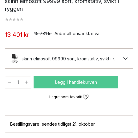
skinn elmosoft 99999 sort, kromstativ, svikt i
ryggen
15 781 kr
Anbefalt pris. inkl. mva
13 401 kr
skinn elmosoft 99999 sort, kromstativ, svikt i ryggen
Legg i handlekurven
Lagre som favoritt
Bestillingsvare
,
sendes tidligst 21. oktober