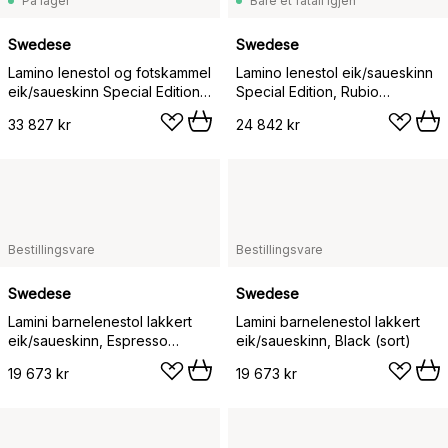
På lager
Bare et fåtall igjen
Swedese
Swedese
Lamino lenestol og fotskammel
Lamino lenestol eik/saueskinn
eik/saueskinn Special Edition,
Special Edition, Rubio
Rubio Monocoat Chocolate-
Monocoat Chocolate-Charcoal
33 827 kr
24 842 kr
Charcoal
Bestillingsvare
Bestillingsvare
Swedese
Swedese
Lamini barnelenestol lakkert
Lamini barnelenestol lakkert
eik/saueskinn, Espresso
eik/saueskinn, Black (sort)
(brun)
19 673 kr
19 673 kr