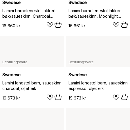
Swedese
Swedese
Lamini barnelenestol lakkert
Lamini barnelenestol lakkert
bøk/saueskinn, Charcoal
bøk/saueskinn, Moonlight
(mørk grå)
(beige)
16 660 kr
16 661 kr
Bestillingsvare
Bestillingsvare
Swedese
Swedese
Lamini lenestol barn, saueskinn
Lamini lenestol barn, saueskinn
charcoal, oljet eik
espresso, oljet eik
19 673 kr
19 673 kr