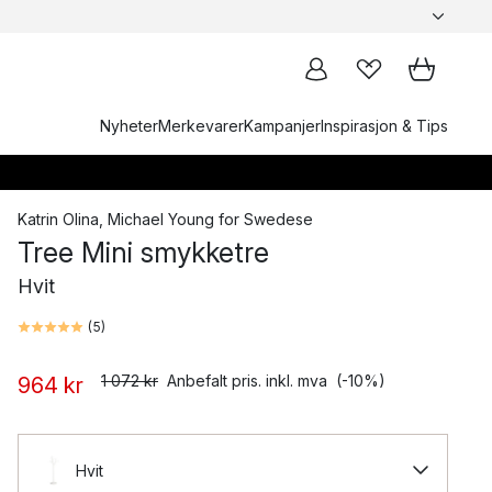
Nyheter
Merkevarer
Kampanjer
Inspirasjon & Tips
Katrin Olina
,
Michael Young
for
Swedese
Tree Mini smykketre
Hvit
(
5
)
1 072 kr
Anbefalt pris. inkl. mva
(-10%)
964 kr
Hvit