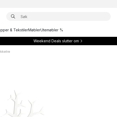
epper & Tekstiler
Møbler
Utemøbler %
Weekend Deals slutter om
ykketre