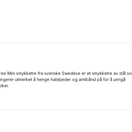
ree Mini smykketre fra svenske Swedese er et smykketre av stål s
ungerer utmerket å henge halskjeder og armbånd på for å unngå
loker.