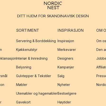
DITT HJEM FOR SKANDINAVISK DESIGN
SORTIMENT
INSPIRASJON
OM 
Servering & Borddekking
Inspirasjon
Om os
on
Kjøkkenutstyr
Merkevarer
Den an
reklamasjon
Interiør & Innredning
Designers
Jobbe
Belysning
Kampanjer
Affilia
rsmål
Gulvtepper & Tekstiler
Salg
Presse
jon
Møbler
Nyheter
Nordic
Utemøbler og hagemøbler
Bestselgere
r
Gavekort
Høytider