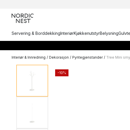
Servering & Borddekking
Interiør
Kjøkkenutstyr
Belysning
Gulvt
Interiør & Innredning
/
Dekorasjon
/
Pyntegjenstander
/
Tree Mini sm
-10%