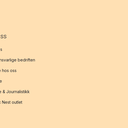
OSS
s
svarlige bedriften
 hos oss
te
 & Journalistikk
 Nest outlet