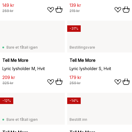
149 kr
139 kr
259 kr
215 kr
-31%
Bare et fåtall igjen
Bestillingsvare
Tell Me More
Tell Me More
Lyric lysholder M, Hvit
Lyric lysholder S, Hvit
209 kr
179 kr
325 kr
259 kr
-12%
-14%
Bare et fåtall igjen
Bestillt inn