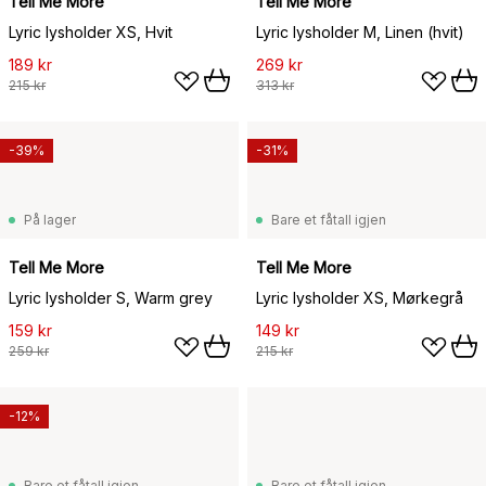
Tell Me More
Tell Me More
Lyric lysholder XS, Hvit
Lyric lysholder M, Linen (hvit)
189 kr
269 kr
215 kr
313 kr
-39%
-31%
På lager
Bare et fåtall igjen
Tell Me More
Tell Me More
Lyric lysholder S, Warm grey
Lyric lysholder XS, Mørkegrå
159 kr
149 kr
259 kr
215 kr
-12%
Bare et fåtall igjen
Bare et fåtall igjen