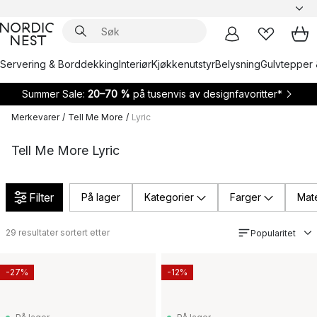
Servering & Borddekking
Interiør
Kjøkkenutstyr
Belysning
Gulvtepper 
Summer Sale:
20–70 %
på tusenvis av designfavoritter*
Merkevarer
/
Tell Me More
/
Lyric
Tell Me More Lyric
Filter
På lager
Kategorier
Farger
Mate
29
resultater sortert etter
Popularitet
-27%
-12%