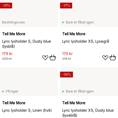
-31%
-17%
Bestillingsvare
Bare et fåtall igjen
Tell Me More
Tell Me More
Lyric lysholder S, Dusty blue
Lyric lysholder XS, Lysegrå
(lysblå)
179 kr
179 kr
259 kr
215 kr
-35%
På lager
Bare et fåtall igjen
Tell Me More
Tell Me More
Lyric lysholder S, Linen (hvit)
Lyric lysholder XS, Dusty blue
(lyseblå)