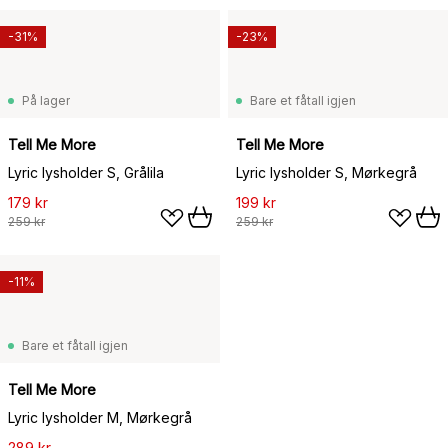
-31%
-23%
På lager
Bare et fåtall igjen
Tell Me More
Tell Me More
Lyric lysholder S, Grålila
Lyric lysholder S, Mørkegrå
179 kr
199 kr
259 kr
259 kr
-11%
Bare et fåtall igjen
Tell Me More
Lyric lysholder M, Mørkegrå
289 kr