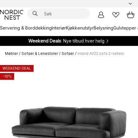
Servering & Borddekking
Interiør
Kjøkkenutstyr
Belysning
Gulvtepper 
Weekend Deals
: Nye tilbud hver helg
Møbler
/
Sofaer & Lenestoler
/
Sofaer
/
Inland AV22 sofa 2-seters
WEEKEND DEAL
-10%