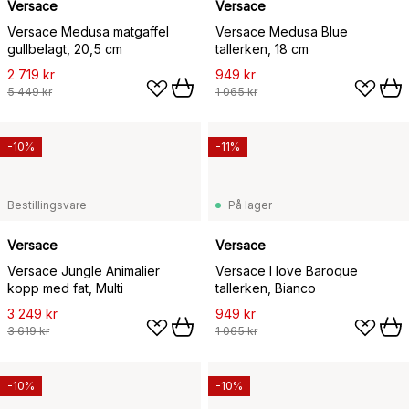
Versace
Versace
Versace Medusa matgaffel
Versace Medusa Blue
gullbelagt, 20,5 cm
tallerken, 18 cm
2 719 kr
949 kr
5 449 kr
1 065 kr
-10%
-11%
Bestillingsvare
På lager
Versace
Versace
Versace Jungle Animalier
Versace I love Baroque
kopp med fat, Multi
tallerken, Bianco
3 249 kr
949 kr
3 619 kr
1 065 kr
-10%
-10%