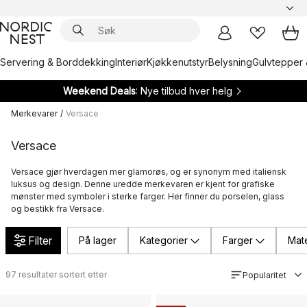
Servering & Borddekking
Interiør
Kjøkkenutstyr
Belysning
Gulvtepper 
Weekend Deals
: Nye tilbud hver helg
Merkevarer
/
Versace
Versace
Versace gjør hverdagen mer glamorøs, og er synonym med italiensk
luksus og design. Denne uredde merkevaren er kjent for grafiske
mønster med symboler i sterke farger. Her finner du porselen, glass
og bestikk fra Versace.
Filter
På lager
Kategorier
Farger
Mate
97
resultater sortert etter
Popularitet