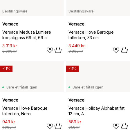
Bestillingsvare
Bestillingsvare
Versace
Versace
Versace Medusa Lumiere
Versace I love Baroque
konjakglass 69 cl, 69 cl
tallerken, 33 cm
3 319 kr
3 449 kr
3 699 kr
3 835 kr
-11%
-11%
Bare et fåtall igjen
Bare et fåtall igjen
Versace
Versace
Versace I love Baroque
Versace Holiday Alphabet fat
tallerken, Nero
12 cm, A
949 kr
589 kr
1 065 kr
659 kr