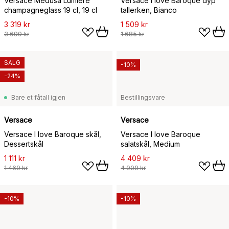
Versace Medusa Lumiere
Versace I love Baroque dyp
champagneglass 19 cl, 19 cl
tallerken, Bianco
3 319 kr
1 509 kr
3 699 kr
1 685 kr
SALG
-10%
-24%
Bare et fåtall igjen
Bestillingsvare
Versace
Versace
Versace I love Baroque skål,
Versace I love Baroque
Dessertskål
salatskål, Medium
1 111 kr
4 409 kr
1 469 kr
4 909 kr
-10%
-10%