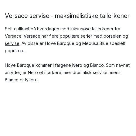
Versace servise - maksimalistiske tallerkener
Sett gullkant på hverdagen med luksuriøse
tallerkener
fra
Versace. Versace har flere populære serier med porselen og
servise
. Av disse er I love Baroque og Medusa Blue spesielt
populære.
I love Baroque kommer i fargene Nero og Bianco. Som navnet
antyder, er Nero et mørkere, mer dramatisk servise, mens
Bianco er lysere.
Tallerkener fra Medusa Blue er dekorert med Versaces
Medusa, som har blitt symbol for merkevaren.
Hvilke Versace-serier er mest populære?
Sterke farger, grafiske mønstre og symboler er kjennetegn for