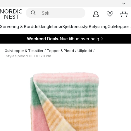
Servering & Borddekking
Interiør
Kjøkkenutstyr
Belysning
Gulvtepper 
Weekend Deals
: Nye tilbud hver helg
Gulvtepper & Tekstiler
/
Tepper & Pledd
/
Ullpledd
/
Styles pledd 130 x 170 cm