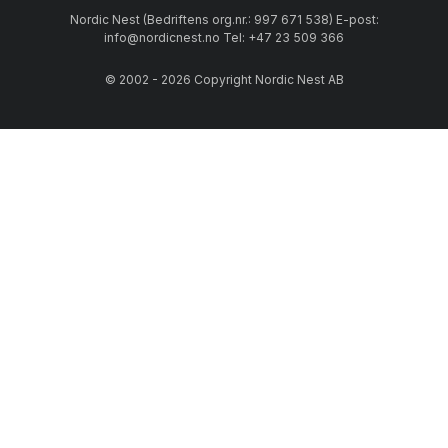
Nordic Nest (Bedriftens org.nr.: 997 671 538) E-post:
info@nordicnest.no Tel: +47 23 509 366
© 2002 - 2026 Copyright Nordic Nest AB