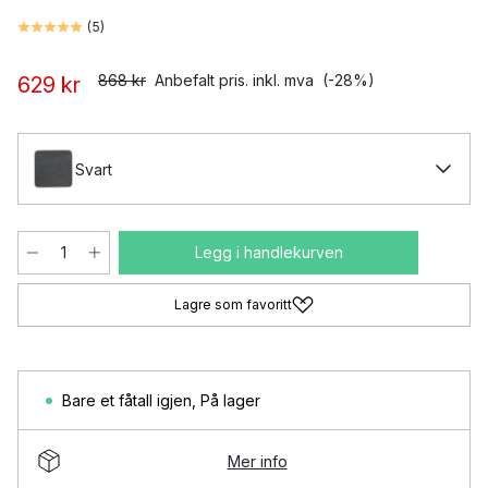
(
5
)
868 kr
Anbefalt pris. inkl. mva
(-28%)
629 kr
Svart
Legg i handlekurven
Lagre som favoritt
Bare et fåtall igjen
,
På lager
Mer info