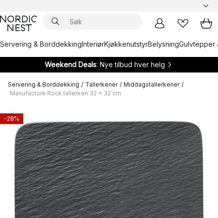
Servering & Borddekking
Interiør
Kjøkkenutstyr
Belysning
Gulvtepper 
Weekend Deals
: Nye tilbud hver helg
Servering & Borddekking
/
Tallerkener
/
Middagstallerkener
/
Manufacture Rock tallerken 32 x 32 cm
-28%