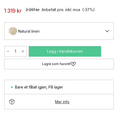
2 091 kr
Anbefalt pris. inkl. mva
(-37%)
1 319 kr
Natural linen
Legg i handlekurven
Lagre som favoritt
Bare et fåtall igjen
,
På lager
Mer info