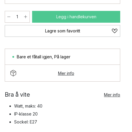
Legg i handlekurven
Lagre som favoritt
Bare et fåtall igjen
,
På lager
Mer info
Bra å vite
Mer info
Watt, maks: 40
IP-klasse 20
Sockel: E27