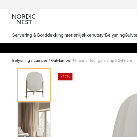
Servering & Borddekking
Interiør
Kjøkkenutstyr
Belysning
Gulvt
Belysning
/
Lamper
/
Gulvlamper
/
Prisma floor gulvlampe Ø48 cm
-22%