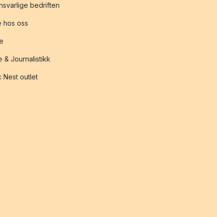
svarlige bedriften
 hos oss
te
 & Journalistikk
 Nest outlet