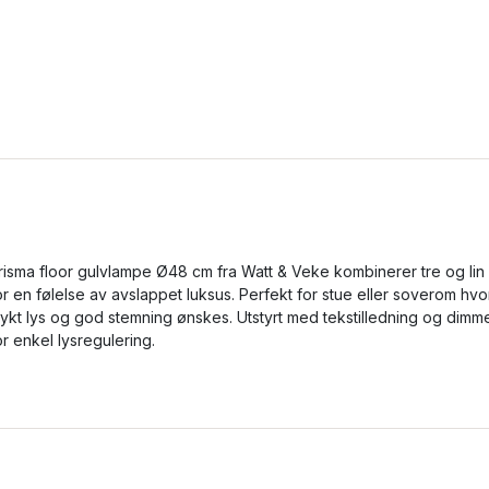
risma floor gulvlampe Ø48 cm fra Watt & Veke kombinerer tre og lin
or en følelse av avslappet luksus. Perfekt for stue eller soverom hvo
ykt lys og god stemning ønskes. Utstyrt med tekstilledning og dimm
or enkel lysregulering.