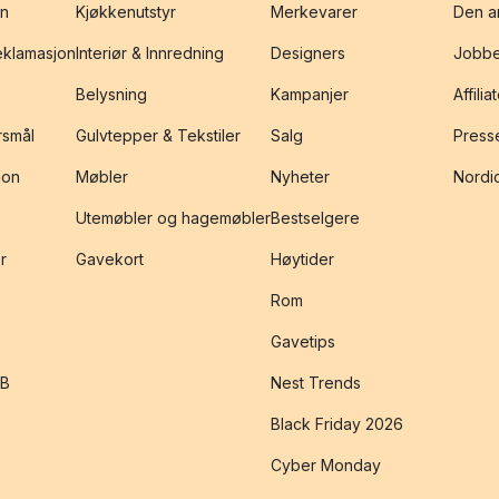
on
Kjøkkenutstyr
Merkevarer
Den an
reklamasjon
Interiør & Innredning
Designers
Jobbe
Belysning
Kampanjer
Affilia
rsmål
Gulvtepper & Tekstiler
Salg
Presse
jon
Møbler
Nyheter
Nordic
Utemøbler og hagemøbler
Bestselgere
r
Gavekort
Høytider
Rom
Gavetips
2B
Nest Trends
Black Friday 2026
Cyber Monday