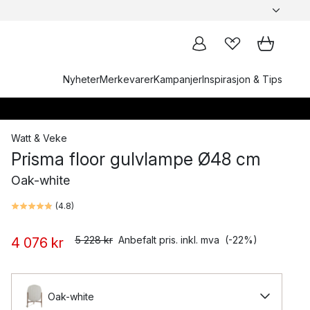
Nyheter
Merkevarer
Kampanjer
Inspirasjon & Tips
Watt & Veke
Prisma floor gulvlampe Ø48 cm
Oak-white
(
4.8
)
5 228 kr
Anbefalt pris. inkl. mva
(-22%)
4 076 kr
Oak-white