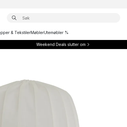
epper & Tekstiler
Møbler
Utemøbler %
Weekend Deals slutter om