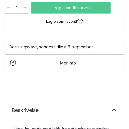
Legg i handlekurven
Lagre som favoritt
Bestillingsvare
,
sendes tidligst 6. september
Mer info
Beskrivelse
Liten, lav gryte med lokk fra det tyske varemerket