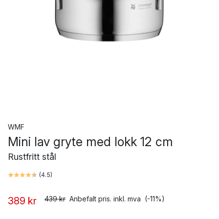
WMF
Mini lav gryte med lokk 12 cm
Rustfritt stål
(
4.5
)
439 kr
Anbefalt pris. inkl. mva
(-11%)
389 kr