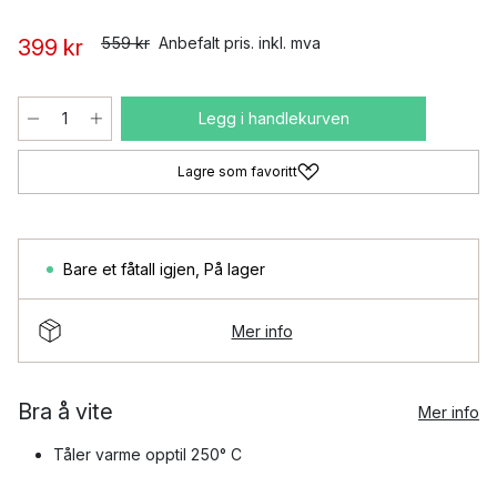
559 kr
Anbefalt pris. inkl. mva
399 kr
Legg i handlekurven
Lagre som favoritt
Bare et fåtall igjen
,
På lager
Mer info
Bra å vite
Mer info
Tåler varme opptil 250° C