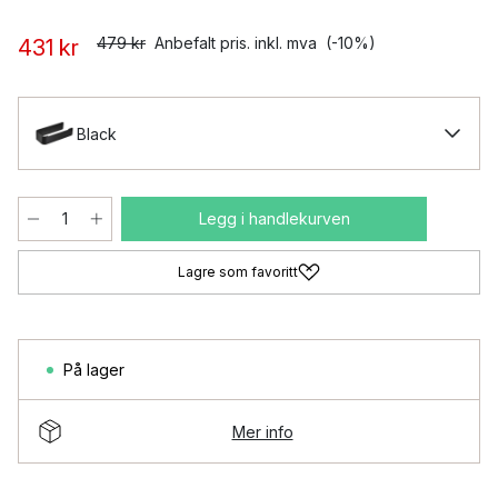
479 kr
Anbefalt pris. inkl. mva
(-10%)
431 kr
Black
Legg i handlekurven
Lagre som favoritt
På lager
Mer info