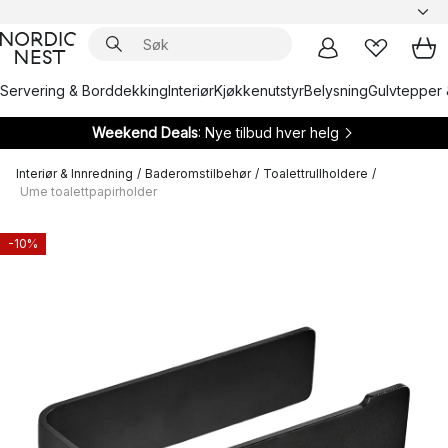
Servering & Borddekking
Interiør
Kjøkkenutstyr
Belysning
Gulvtepper 
Weekend Deals
: Nye tilbud hver helg
Interiør & Innredning
/
Baderomstilbehør
/
Toalettrullholdere
/
Ume toalettpapirholder
-10%