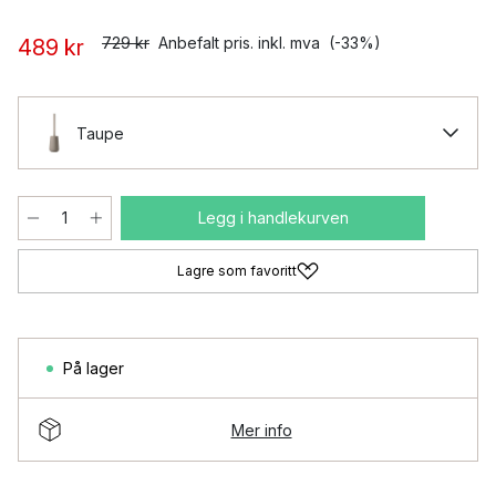
729 kr
Anbefalt pris. inkl. mva
(-33%)
489 kr
Taupe
Legg i handlekurven
Lagre som favoritt
På lager
Mer info