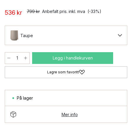
799 kr
Anbefalt pris. inkl. mva
(-33%)
536 kr
Taupe
Legg i handlekurven
Lagre som favoritt
På lager
Mer info