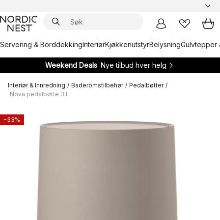
Servering & Borddekking
Interiør
Kjøkkenutstyr
Belysning
Gulvtepper 
Weekend Deals
: Nye tilbud hver helg
Interiør & Innredning
/
Baderomstilbehør
/
Pedalbøtter
/
Nova pedalbøtte 3 L
-33%