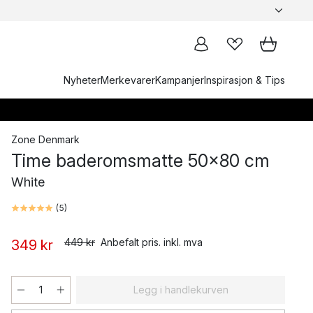
Nyheter
Merkevarer
Kampanjer
Inspirasjon & Tips
Zone Denmark
Time baderomsmatte 50x80 cm
White
(
5
)
449 kr
Anbefalt pris. inkl. mva
349 kr
Legg i handlekurven