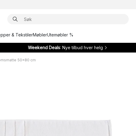
epper & Tekstiler
Møbler
Utemøbler %
Weekend Deals
: Nye tilbud hver helg
omsmatte 50x80 cm