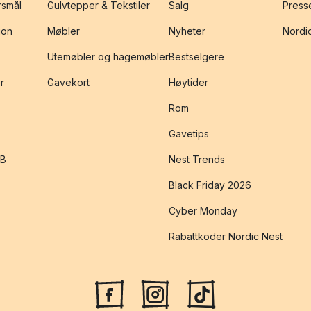
rsmål
Gulvtepper & Tekstiler
Salg
Presse
jon
Møbler
Nyheter
Nordic
Utemøbler og hagemøbler
Bestselgere
r
Gavekort
Høytider
Rom
Gavetips
2B
Nest Trends
Black Friday 2026
Cyber Monday
Rabattkoder Nordic Nest