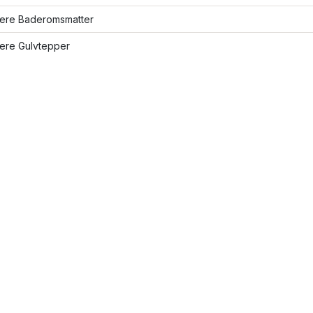
flere Baderomsmatter
lere Gulvtepper