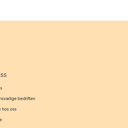
OSS
s
svarlige bedriften
 hos oss
te