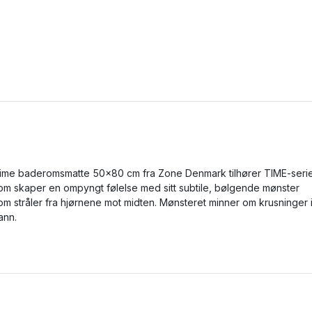
ime baderomsmatte 50x80 cm fra Zone Denmark tilhører TIME-seri
om skaper en ompyngt følelse med sitt subtile, bølgende mønster
om stråler fra hjørnene mot midten. Mønsteret minner om krusninger 
ann.