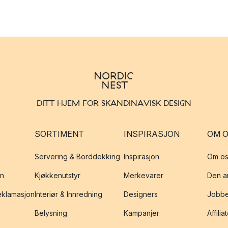
DITT HJEM FOR SKANDINAVISK DESIGN
SORTIMENT
INSPIRASJON
OM 
Servering & Borddekking
Inspirasjon
Om os
on
Kjøkkenutstyr
Merkevarer
Den an
reklamasjon
Interiør & Innredning
Designers
Jobbe
Belysning
Kampanjer
Affilia