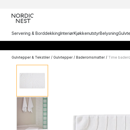
Servering & Borddekking
Interiør
Kjøkkenutstyr
Belysning
Gulvt
Gulvtepper & Tekstiler
/
Gulvtepper
/
Baderomsmatter
/
Time bader