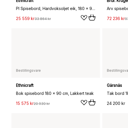
Ethnicraft
Brdr. Krüge
PI Spisebord, Hardvoksoljet eik, 180 x 90 x 76 cm
Arv spisebo
25 559 kr
72 236 kr
33 864 kr
9
Bestillingsvare
Bestillingsv
Ethnicraft
Gärsnäs
Bok spisebord 180 x 90 cm, Lakkert teak
Tak bord 1
15 575 kr
24 200 kr
20 930 kr