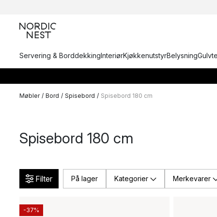
Servering & Borddekking
Interiør
Kjøkkenutstyr
Belysning
Gulvt
Møbler
/
Bord
/
Spisebord
/
Spisebord 180 cm
Spisebord 180 cm
Filter
På lager
Kategorier
Merkevarer
-37%