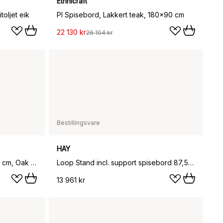
Ethnicraft
oljet eik
PI Spisebord, Lakkert teak, 180x90 cm
22 130 kr
26 104 kr
Bestillingsvare
HAY
C64 Shaker spisebord 90x180 cm, Oak nature oiled
Loop Stand incl. support spisebord 87,5x180 cm, Black-black linoleum-lacq. ash
13 961 kr