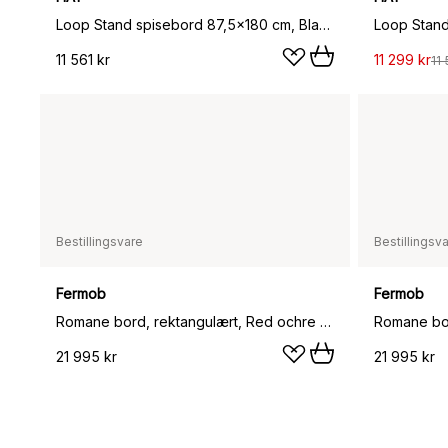
Loop Stand spisebord 87,5x180 cm, Black-clear lacq. oak
11 561 kr
11 299 kr
11 
Bestillingsvare
Bestillingsv
Fermob
Fermob
Romane bord, rektangulært, Red ochre (rød)
Romane bord
21 995 kr
21 995 kr