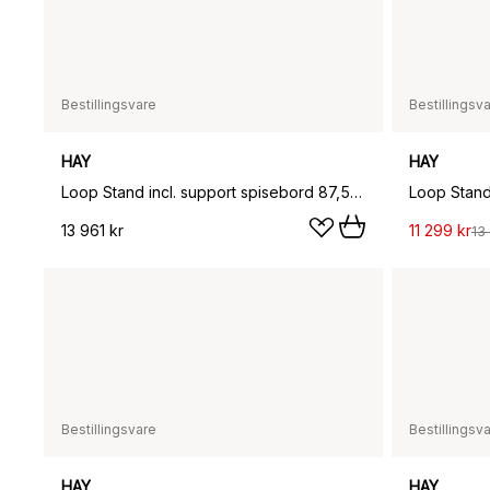
Bestillingsvare
Bestillingsv
HAY
HAY
Loop Stand incl. support spisebord 87,5x180 cm, Black-clear lacq. oak
13 961 kr
11 299 kr
13 
Bestillingsvare
Bestillingsv
HAY
HAY