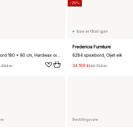
-20%
Bare et fåtall igjen
Fredericia Furniture
Bok spisebord 180 x 90 cm, Hardwax oiled oak
6284 spisebord, Oljet eik
34 169 kr
 394 kr
42 723 kr
are
Bestillingsvare