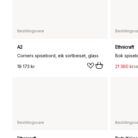
Bestillingsvare
Bestillingsv
A2
Ethnicraft
Corners spisebord, eik sortbeiset, glass
19 173 kr
21 360 kr
26
Bestillingsvare
Bestillingsv