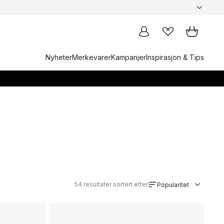
Nyheter
Merkevarer
Kampanjer
Inspirasjon & Tips
54
resultater sortert etter
Popularitet