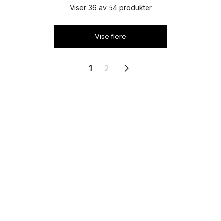
Viser 36 av 54 produkter
Vise flere
1
2