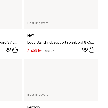
Bestillingsvare
HAY
Loop Stand incl. support spisebord 87,5x180 cm, Maroon red-clear lacq. oak
Loop Stand incl. support spisebord 87,5x180 cm, White-white laminate-plywood
8 409 kr
13 961 kr
Bestillingsvare
Fermob