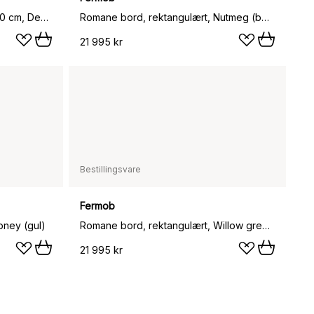
Loop Stand spisebord 87,5x180 cm, Deep blue-clear lacq. oak
Romane bord, rektangulært, Nutmeg (beige)
21 995 kr
Bestillingsvare
Fermob
oney (gul)
Romane bord, rektangulært, Willow green (grønn)
21 995 kr