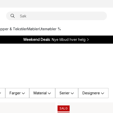
epper & Tekstiler
Møbler
Utemøbler %
Weekend Deals
: Nye tilbud hver helg
Farger
Material
Serier
Designere
SALG