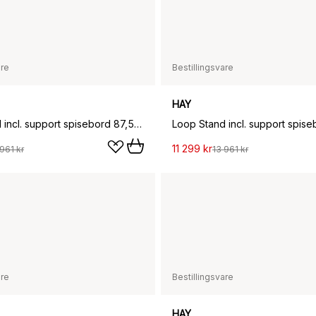
are
Bestillingsvare
HAY
Loop Stand incl. support spisebord 87,5x180 cm, Deep blue-clear lacq. oak
11 299 kr
961 kr
13 961 kr
are
Bestillingsvare
HAY