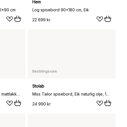
Hem
80x90 cm
Log spisebord 90x180 cm, Eik
22 699 kr
Bestillingsvare
Stolab
Miss Tailor spisebord, Bjørk lys mattlakkert, 180x90 cm
Miss Tailor spisebord, Eik naturlig olje, 180x90 cm
24 990 kr