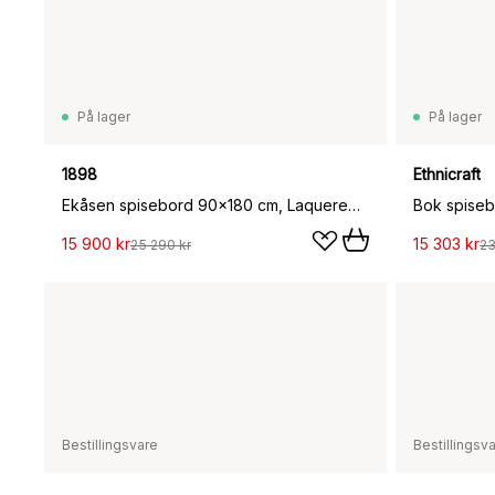
På lager
På lager
1898
Ethnicraft
Ekåsen spisebord 90x180 cm, Laquered oak, 90x180 cm
15 900 kr
15 303 kr
25 290 kr
23
Bestillingsvare
Bestillingsv