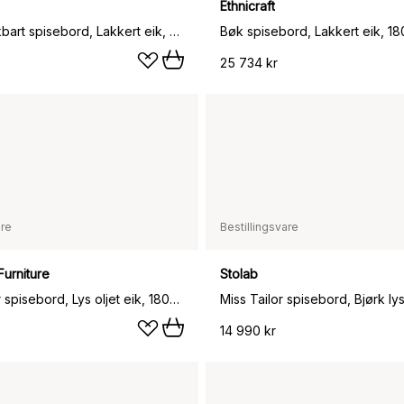
Ethnicraft
Bøk uttrekkbart spisebord, Lakkert eik, 90x120/180 cm
Bøk spisebord, Lakkert eik, 1
25 734 kr
are
Bestillingsvare
Furniture
Stolab
C18 Shaker spisebord, Lys oljet eik, 180x90cm
14 990 kr