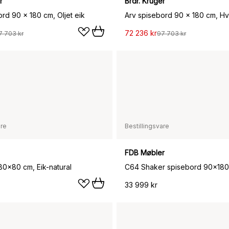
r
Brdr. Krüger
rd 90 x 180 cm, Oljet eik
Arv spisebord 90 x 180 cm, Hvit
72 236 kr
7 703 kr
97 703 kr
are
Bestillingsvare
FDB Møbler
80x80 cm, Eik-natural
33 999 kr