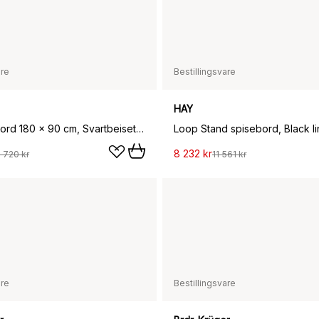
are
Bestillingsvare
HAY
Bok spisebord 180 x 90 cm, Svartbeiset eik
8 232 kr
 720 kr
11 561 kr
are
Bestillingsvare