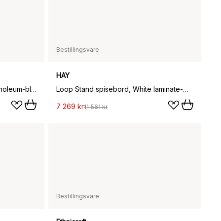
Bestillingsvare
HAY
Loop Stand spisebord, Black linoleum-black, 180 cm
Loop Stand spisebord, White laminate-white, 180 cm
7 269 kr
11 561 kr
Bestillingsvare