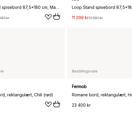
Loop Stand spisebord 87,5x180 cm, Maroon red-clear lacq. oak
11 299 kr
561 kr
11 561 kr
are
Bestillingsvare
Fermob
, rektangulært, Chili (rød)
Romane bord, rektangulært, H
23 400 kr