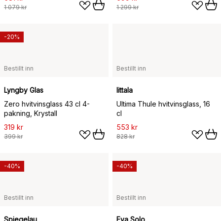
1 079 kr
1 299 kr
-20%
Bestillt inn
Bestillt inn
Lyngby Glas
Iittala
Zero hvitvinsglass 43 cl 4-
Ultima Thule hvitvinsglass, 16
pakning, Krystall
cl
319 kr
553 kr
399 kr
828 kr
-40%
-40%
Bestillt inn
Bestillt inn
Spiegelau
Eva Solo