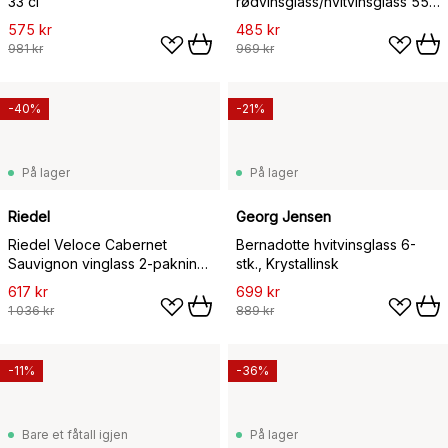
33 cl
rødvinsglass/hvitvinsglass 55
cl 2-pakning, Klar
575 kr
485 kr
981 kr
969 kr
-40%
-21%
På lager
På lager
Riedel
Georg Jensen
Riedel Veloce Cabernet
Bernadotte hvitvinsglass 6-
Sauvignon vinglass 2-pakning,
stk., Krystallinsk
82,5 cl
617 kr
699 kr
1 036 kr
889 kr
-11%
-36%
Bare et fåtall igjen
På lager