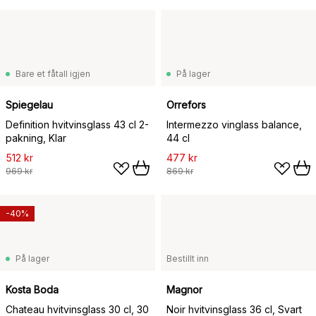
Bare et fåtall igjen
På lager
Spiegelau
Orrefors
Definition hvitvinsglass 43 cl 2-
Intermezzo vinglass balance,
pakning, Klar
44 cl
512 kr
477 kr
969 kr
869 kr
-40%
På lager
Bestillt inn
Kosta Boda
Magnor
Chateau hvitvinsglass 30 cl, 30
Noir hvitvinsglass 36 cl, Svart