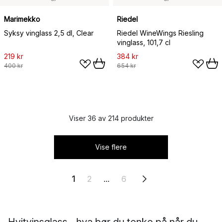
Marimekko
Riedel
Syksy vinglass 2,5 dl, Clear
Riedel WineWings Riesling
vinglass, 101,7 cl
219 kr
384 kr
400 kr
654 kr
Viser 36 av 214 produkter
Vise flere
1
2
...
6
Hvitvinsglass - hva bør du tenke på når du