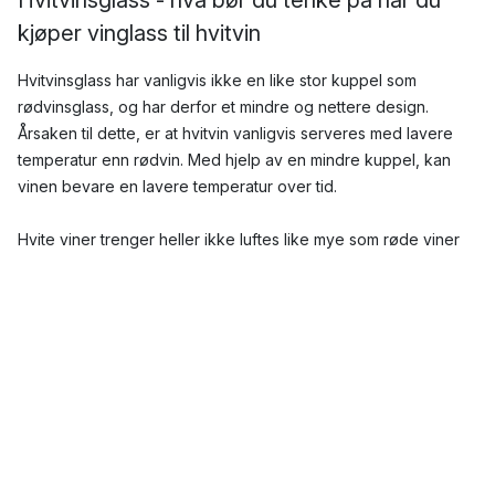
kjøper vinglass til hvitvin
Hvitvinsglass har vanligvis ikke en like stor kuppel som
rødvinsglass, og har derfor et mindre og nettere design.
Årsaken til dette, er at hvitvin vanligvis serveres med lavere
temperatur enn rødvin. Med hjelp av en mindre kuppel, kan
vinen bevare en lavere temperatur over tid.
Hvite viner trenger heller ikke luftes like mye som røde viner
før de skal serveres. For tørre hvitviner, som for eksempel
Sauvignon Blanc, anbefales et hvitvinsglass med smal midje,
rette snitt og en liten åpning for å fremheve denne typen vins
karakteristiskker.
Vinglass til rosévin
På samme måte som hvitvin, skal rosévin serveres litt avkjølt,
og kan derfor serveres i hvitvinsglass.