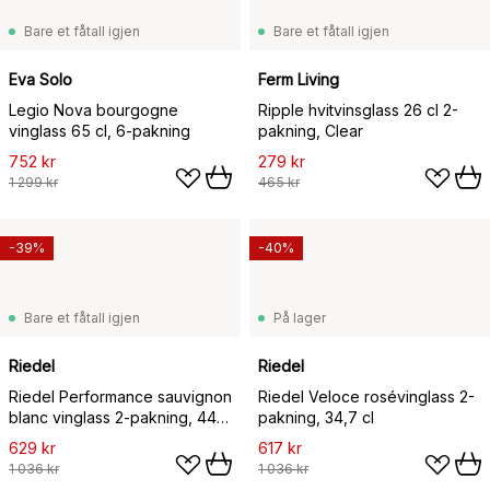
Bare et fåtall igjen
Bare et fåtall igjen
Eva Solo
Ferm Living
Legio Nova bourgogne
Ripple hvitvinsglass 26 cl 2-
vinglass 65 cl, 6-pakning
pakning, Clear
752 kr
279 kr
1 299 kr
465 kr
-39%
-40%
Bare et fåtall igjen
På lager
Riedel
Riedel
Riedel Performance sauvignon
Riedel Veloce rosévinglass 2-
blanc vinglass 2-pakning, 44
pakning, 34,7 cl
cl
629 kr
617 kr
1 036 kr
1 036 kr