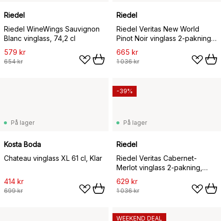
Riedel
Riedel
Riedel WineWings Sauvignon
Riedel Veritas New World
Blanc vinglass, 74,2 cl
Pinot Noir vinglass 2-pakning,
80 cl
579 kr
665 kr
654 kr
1 036 kr
-39%
På lager
På lager
Kosta Boda
Riedel
Chateau vinglass XL 61 cl, Klar
Riedel Veritas Cabernet-
Merlot vinglass 2-pakning,
62,5 cl
414 kr
629 kr
699 kr
1 036 kr
WEEKEND DEAL