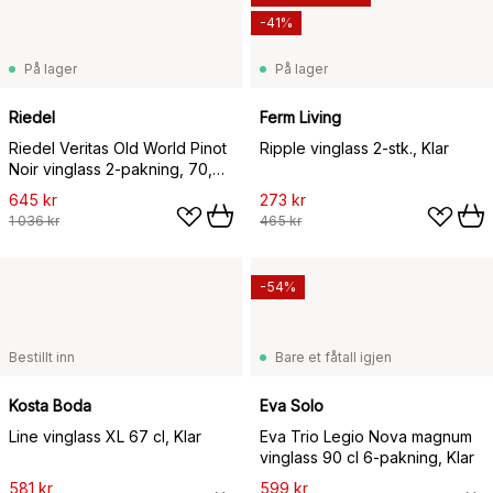
-41%
På lager
På lager
Riedel
Ferm Living
Riedel Veritas Old World Pinot
Ripple vinglass 2-stk., Klar
Noir vinglass 2-pakning, 70,5
cl
645 kr
273 kr
1 036 kr
465 kr
-54%
Bestillt inn
Bare et fåtall igjen
Kosta Boda
Eva Solo
Line vinglass XL 67 cl, Klar
Eva Trio Legio Nova magnum
vinglass 90 cl 6-pakning, Klar
581 kr
599 kr