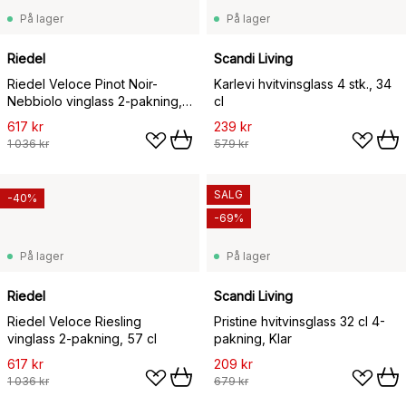
På lager
På lager
Riedel
Scandi Living
Riedel Veloce Pinot Noir-
Karlevi hvitvinsglass 4 stk., 34
Nebbiolo vinglass 2-pakning,
cl
76,8 cl
617 kr
239 kr
1 036 kr
579 kr
SALG
-40%
-69%
På lager
På lager
Riedel
Scandi Living
Riedel Veloce Riesling
Pristine hvitvinsglass 32 cl 4-
vinglass 2-pakning, 57 cl
pakning, Klar
617 kr
209 kr
1 036 kr
679 kr