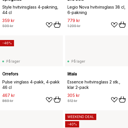
Style hvitvinsglass 4-pakning,
Legio Nova hvitvinsglass 38 cl,
44 cl
6-pakning
359 kr
779 kr
599 kr
1 299 kr
-46%
På lager
På lager
Orrefors
Iittala
Pulse vinglass 4-pakk, 4-pakk
Essence hvitvinsglass 2 stk.,
46 cl
klar 2-pack
467 kr
305 kr
869 kr
512 kr
WEEKEND DEAL
-40%