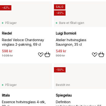
SALG
-42%
-45%
På lager
Bare et fåtall igjen
Riedel
Luigi Bormioli
Riedel Veloce Chardonnay
Atelier hvitvinsglass
vinglass 2-pakning, 69 cl
Sauvignon, 35 cl
598 kr
549 kr
1 036 kr
999 kr
-50%
På lager
Bestillt inn
Iittala
Spiegelau
Essence hvitvinsglass 4-stk,
Definition