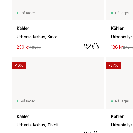
På lager
På lager
Kähler
Kähler
Urbania lyshus, Kirke
Urbania ly
259 kr
188 kr
405 kr
275 k
-19%
-27%
På lager
På lager
Kähler
Kähler
Urbania lyshus, Tivoli
Urbania lys