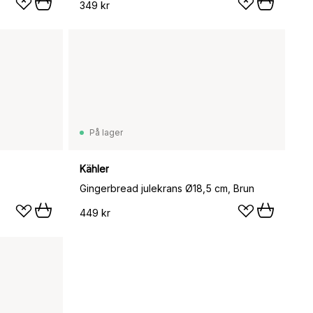
349 kr
På lager
Kähler
Gingerbread julekrans Ø18,5 cm, Brun
449 kr