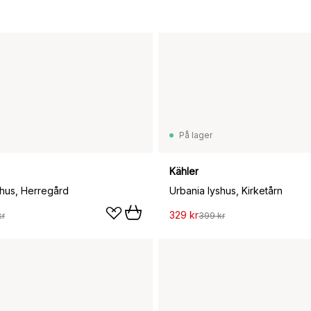
På lager
Kähler
shus, Herregård
Urbania lyshus, Kirketårn
329 kr
kr
399 kr