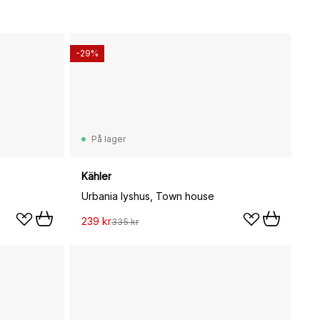
-29%
På lager
Kähler
Urbania lyshus, Town house
239 kr
335 kr