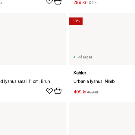
289 kr
kr
405 kr
-18%
På lager
Kähler
 lyshus small 11 cm, Brun
Urbania lyshus, Nimb
409 kr
499 kr