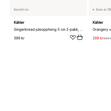
Bestillt inn
Bare et fåt
Kähler
Kähler
Gingerbread juleoppheng 5 cm 2-pakk, Brun
Orangery v
399 kr
299 kr
505 