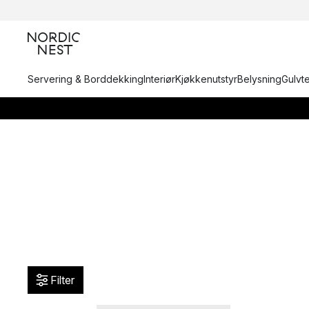
Servering & Borddekking
Interiør
Kjøkkenutstyr
Belysning
Gulvt
Filter