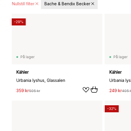
Nullstill filter
Bache & Bendix Becker
-29%
På lager
På lager
Kähler
Kähler
Urbania lyshus, Glassalen
Urbania ly
359 kr
249 kr
505 kr
405 
-32%