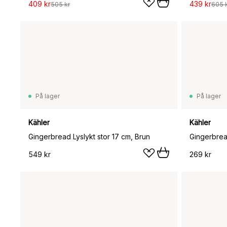
409 kr
439 kr
505 kr
605 
På lager
På lager
Kähler
Kähler
Gingerbread Lyslykt stor 17 cm, Brun
Gingerbread
549 kr
269 kr