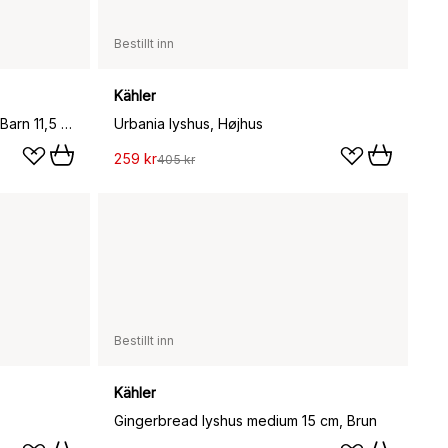
Bestillt inn
Kähler
Gingerbread lyshus, Christmas Barn 11,5 cm
Urbania lyshus, Højhus
259 kr
405 kr
Bestillt inn
Kähler
Gingerbread lyshus medium 15 cm, Brun