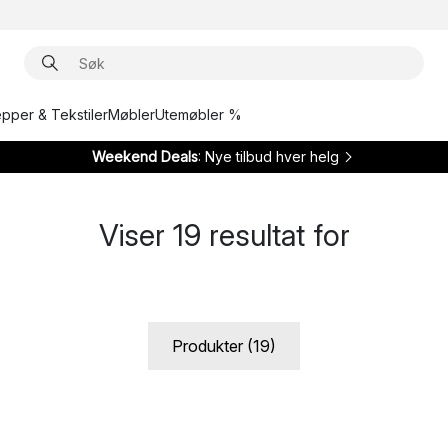
epper & Tekstiler
Møbler
Utemøbler %
Weekend Deals
: Nye tilbud hver helg
Viser
19
resultat for
Produkter (19)