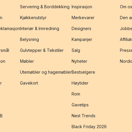
Servering & Borddekking
Inspirasjon
Om os
on
Kjøkkenutstyr
Merkevarer
Den an
reklamasjon
Interiør & Innredning
Designers
Jobbe
Belysning
Kampanjer
Affilia
rsmål
Gulvtepper & Tekstiler
Salg
Presse
jon
Møbler
Nyheter
Nordic
Utemøbler og hagemøbler
Bestselgere
r
Gavekort
Høytider
Rom
Gavetips
2B
Nest Trends
Black Friday 2026