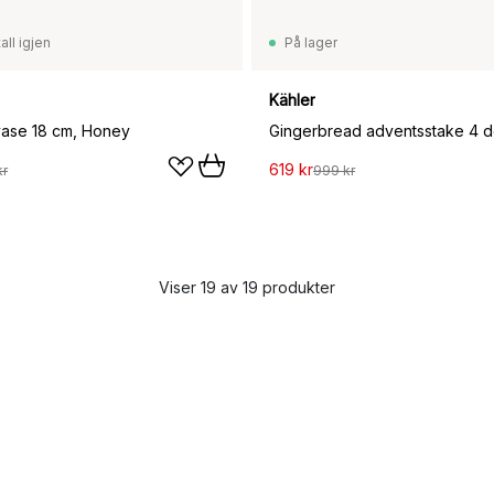
all igjen
På lager
Kähler
ase 18 cm, Honey
Gingerbread adventsstake 4 de
619 kr
kr
999 kr
Viser 19 av 19 produkter