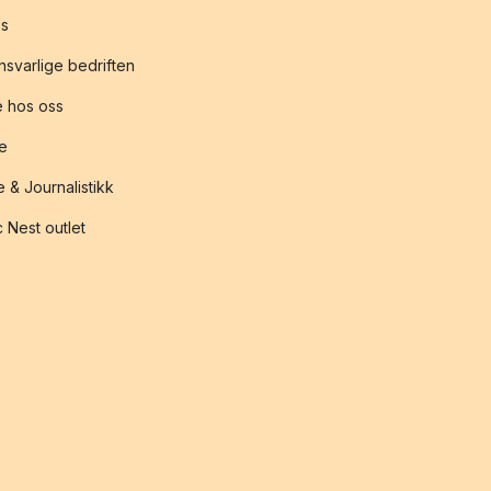
s
svarlige bedriften
 hos oss
te
 & Journalistikk
 Nest outlet