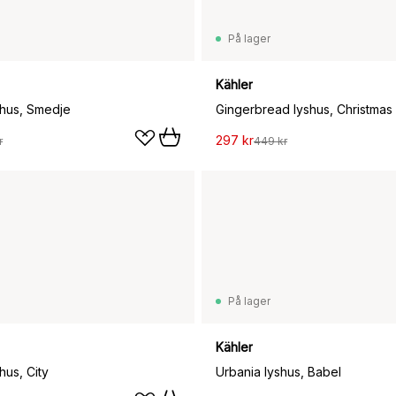
På lager
Kähler
shus, Smedje
297 kr
r
449 kr
På lager
Kähler
hus, City
Urbania lyshus, Babel