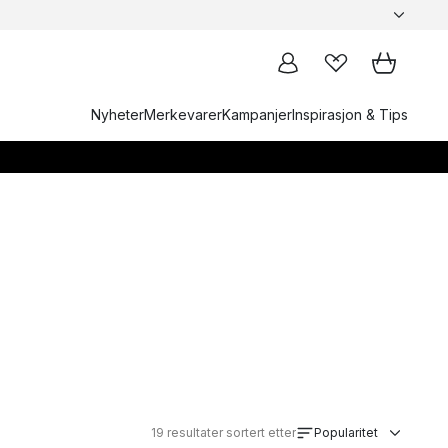
Nyheter
Merkevarer
Kampanjer
Inspirasjon & Tips
19
resultater sortert etter
Popularitet