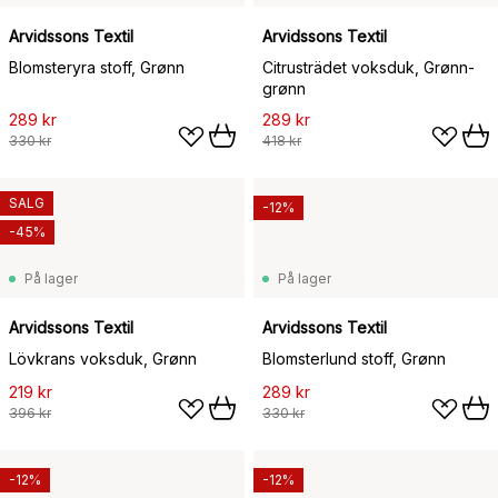
Arvidssons Textil
Arvidssons Textil
Blomsteryra stoff, Grønn
Citrusträdet voksduk, Grønn-
grønn
289 kr
289 kr
330 kr
418 kr
SALG
-12%
-45%
På lager
På lager
Arvidssons Textil
Arvidssons Textil
Lövkrans voksduk, Grønn
Blomsterlund stoff, Grønn
219 kr
289 kr
396 kr
330 kr
-12%
-12%