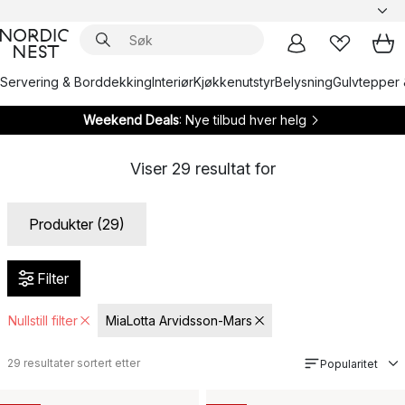
Servering & Borddekking
Interiør
Kjøkkenutstyr
Belysning
Gulvtepper 
Weekend Deals
: Nye tilbud hver helg
Viser
29
resultat for
Produkter (29)
Filter
Nullstill filter
MiaLotta Arvidsson-Mars
29
resultater sortert etter
Popularitet