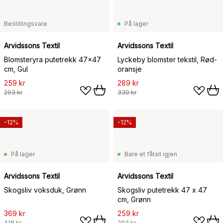
Bestillingsvare
På lager
Arvidssons Textil
Arvidssons Textil
Blomsteryra putetrekk 47x47
Lyckeby blomster tekstil, Rød-
cm, Gul
oransje
259 kr
289 kr
293 kr
330 kr
-12%
-12%
På lager
Bare et fåtall igjen
Arvidssons Textil
Arvidssons Textil
Skogsliv voksduk, Grønn
Skogsliv putetrekk 47 x 47
cm, Grønn
369 kr
259 kr
418 kr
293 kr