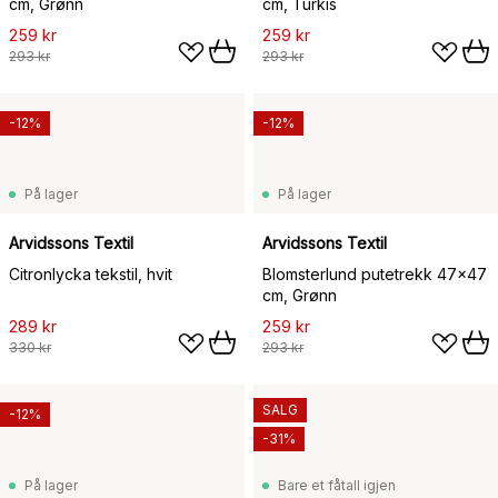
cm, Grønn
cm, Turkis
259 kr
259 kr
293 kr
293 kr
-12%
-12%
På lager
På lager
Arvidssons Textil
Arvidssons Textil
Citronlycka tekstil, hvit
Blomsterlund putetrekk 47x47
cm, Grønn
289 kr
259 kr
330 kr
293 kr
SALG
-12%
-31%
På lager
Bare et fåtall igjen