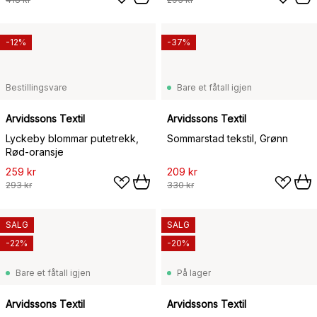
-12%
-37%
Bestillingsvare
Bare et fåtall igjen
Arvidssons Textil
Arvidssons Textil
Lyckeby blommar putetrekk,
Sommarstad tekstil, Grønn
Rød-oransje
259 kr
209 kr
293 kr
330 kr
SALG
SALG
-22%
-20%
Bare et fåtall igjen
På lager
Arvidssons Textil
Arvidssons Textil