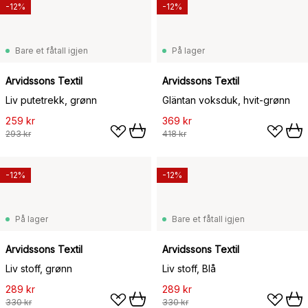
-12%
-12%
Bare et fåtall igjen
På lager
Arvidssons Textil
Arvidssons Textil
Liv putetrekk, grønn
Gläntan voksduk, hvit-grønn
259 kr
369 kr
293 kr
418 kr
-12%
-12%
På lager
Bare et fåtall igjen
Arvidssons Textil
Arvidssons Textil
Liv stoff, grønn
Liv stoff, Blå
289 kr
289 kr
330 kr
330 kr