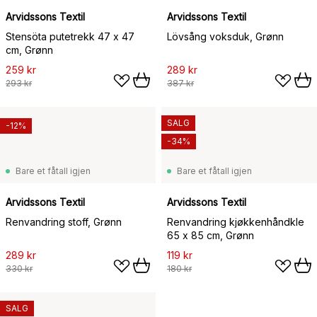
Arvidssons Textil
Arvidssons Textil
Stensöta putetrekk 47 x 47
Lövsång voksduk, Grønn
cm, Grønn
259 kr
289 kr
293 kr
387 kr
SALG
-12%
-34%
Bare et fåtall igjen
Bare et fåtall igjen
Arvidssons Textil
Arvidssons Textil
Renvandring stoff, Grønn
Renvandring kjøkkenhåndkle
65 x 85 cm, Grønn
289 kr
119 kr
330 kr
180 kr
SALG