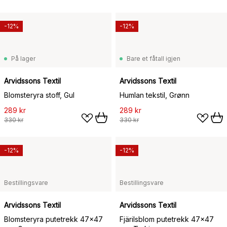
-12%
-12%
På lager
Bare et fåtall igjen
Arvidssons Textil
Arvidssons Textil
Blomsteryra stoff, Gul
Humlan tekstil, Grønn
289 kr
289 kr
330 kr
330 kr
-12%
-12%
Bestillingsvare
Bestillingsvare
Arvidssons Textil
Arvidssons Textil
Blomsteryra putetrekk 47x47
Fjärilsblom putetrekk 47x47