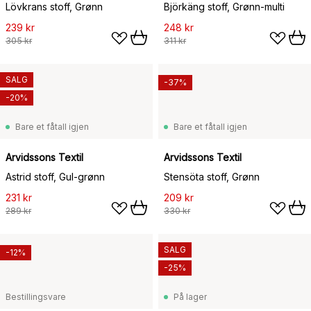
Lövkrans stoff, Grønn
Björkäng stoff, Grønn-multi
239 kr
248 kr
305 kr
311 kr
SALG
-37%
-20%
Bare et fåtall igjen
Bare et fåtall igjen
Arvidssons Textil
Arvidssons Textil
Astrid stoff, Gul-grønn
Stensöta stoff, Grønn
231 kr
209 kr
289 kr
330 kr
SALG
-12%
-25%
Bestillingsvare
På lager