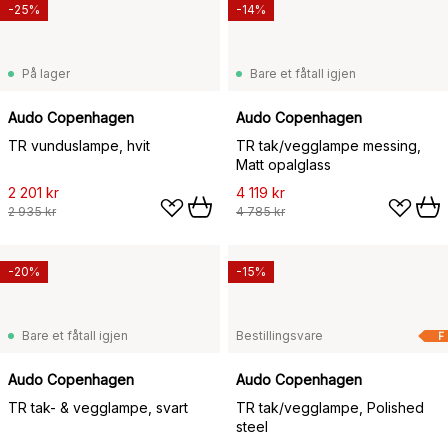
-25%
-14%
På lager
Bare et fåtall igjen
Audo Copenhagen
Audo Copenhagen
TR vunduslampe, hvit
TR tak/vegglampe messing,
Matt opalglass
2 201 kr
4 119 kr
2 935 kr
4 785 kr
-20%
-15%
Bare et fåtall igjen
Bestillingsvare
F
Audo Copenhagen
Audo Copenhagen
TR tak- & vegglampe, svart
TR tak/vegglampe, Polished
steel