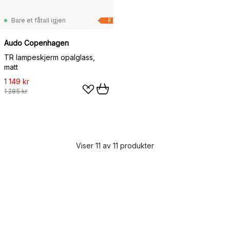
Bare et fåtall igjen
F
Audo Copenhagen
TR lampeskjerm opalglass,
matt
1 149 kr
1 285 kr
Viser 11 av 11 produkter