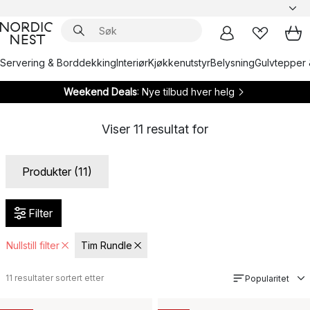
Servering & Borddekking
Interiør
Kjøkkenutstyr
Belysning
Gulvtepper 
Weekend Deals
: Nye tilbud hver helg
Viser
11
resultat for
Produkter (11)
Filter
Nullstill filter
Tim Rundle
11
resultater sortert etter
Popularitet