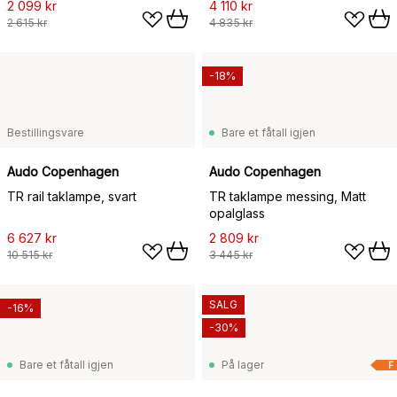
2 099 kr
4 110 kr
2 615 kr
4 835 kr
-18%
Bestillingsvare
Bare et fåtall igjen
Audo Copenhagen
Audo Copenhagen
TR rail taklampe, svart
TR taklampe messing, Matt
opalglass
6 627 kr
2 809 kr
10 515 kr
3 445 kr
SALG
-16%
-30%
Bare et fåtall igjen
På lager
F