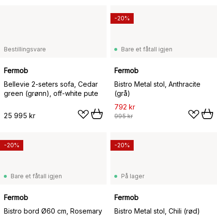
-20%
Bestillingsvare
Bare et fåtall igjen
Fermob
Fermob
Bellevie 2-seters sofa, Cedar
Bistro Metal stol, Anthracite
green (grønn), off-white pute
(grå)
792 kr
25 995 kr
995 kr
-20%
-20%
Bare et fåtall igjen
På lager
Fermob
Fermob
Bistro bord Ø60 cm, Rosemary
Bistro Metal stol, Chili (rød)