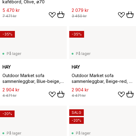
kafébord, Olive, ø70
5 470 kr
2 079 kr
7 471 kr
3 450 kr
-35%
-35%
På lager
På lager
HAY
HAY
Outdoor Market sofa
Outdoor Market sofa
sammenleggbar, Blue-beige,
sammenleggbar, Beige-red, 2-
2-seter
seter
2 904 kr
2 904 kr
4 471 kr
4 471 kr
SALG
-20%
-20%
På lager
På lager