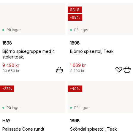
SALG
-68%
På lager
På lager
1898
1898
Björnö spisegruppe med 4
Björnö spisestol, Teak
stoler teak,
9 490 kr
1 069 kr
30 650 kr
3 290 kr
-27%
-40%
På lager
På lager
HAY
1898
Palissade Cone rundt
Sköndal spisestol, Teak