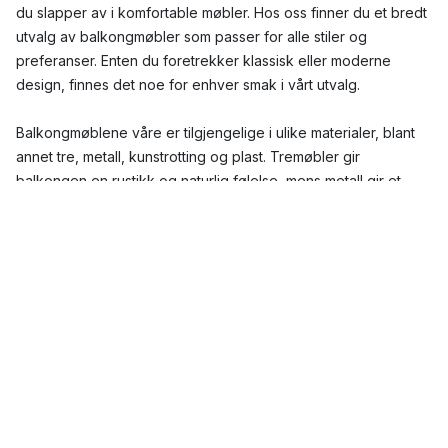
du slapper av i komfortable møbler. Hos oss finner du et bredt
utvalg av balkongmøbler som passer for alle stiler og
preferanser. Enten du foretrekker klassisk eller moderne
design, finnes det noe for enhver smak i vårt utvalg.
Balkongmøblene våre er tilgjengelige i ulike materialer, blant
annet tre, metall, kunstrotting og plast. Tremøbler gir
balkongen en rustikk og naturlig følelse, mens metall gir et
moderne og elegant uttrykk. Kunstrotting og plast er
utmerkede valg for en vedlikeholdsfri balkong. Du kan velge
mellom ulike farger og mønstre som passer til ditt uterom og
din personlige stil.
Blant våre mest populære balkongmøbler er
balkongsofaer
,
balkongstoler
,
balkongbord
og
balkongkasser
. For å sitte
komfortabelt og avslappet kan du velge en balkongsofa med
myke puter. En balkongstol med matchende pute er også et
komfortabelt alternativ for avslapping. For en romantisk middag
på balkongen kan du velge et lite balkongbord med