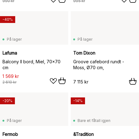
990 kr
995 kr
-40%
På lager
På lager
Lafuma
Tom Dixon
Balcony II bord, Miel, 70x70
Groove cafebord rundt -
cm
Moss, Ø70 cm,
1 569 kr
7 115 kr
2 610 kr
-20%
-14%
På lager
Bare et fåtall igjen
Fermob
&Tradition