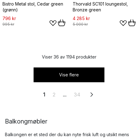
Bistro Metal stol, Cedar green
Thorvald SC101 loungestol,
(grønn)
Bronze green
796 kr
4 285 kr
995 kr
5 000 kr
Viser 36 av 1194 produkter
Vise flere
1
2
...
34
Balkongmøbler
Balkongen er et sted der du kan nyte frisk luft og utsikt mens