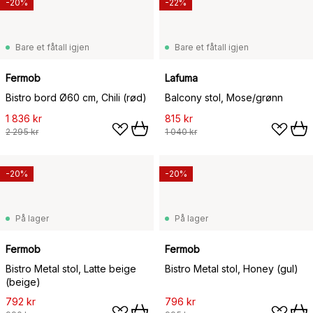
-20%
-22%
Bare et fåtall igjen
Bare et fåtall igjen
Fermob
Lafuma
Bistro bord Ø60 cm, Chili (rød)
Balcony stol, Mose/grønn
1 836 kr
815 kr
2 295 kr
1 040 kr
-20%
-20%
På lager
På lager
Fermob
Fermob
Bistro Metal stol, Latte beige
Bistro Metal stol, Honey (gul)
(beige)
792 kr
796 kr