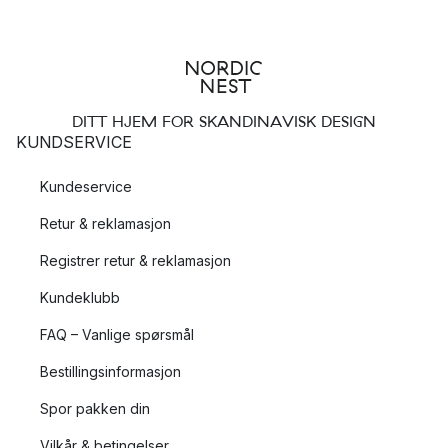
balkongstoler. Og hvis du vil skape en koselig atmosfære på
balkongen, kan du velge en av våre balkongkasser som du
kan fylle med favorittplantene dine.
Hvordan møblere en balkong?
DITT HJEM FOR SKANDINAVISK DESIGN
KUNDSERVICE
Å innrede en balkong kan være en morsom og kreativ
prosess, enten du har en stor eller liten balkong. For å
Kundeservice
maksimere plassen på balkongen din er det viktig å velge de
riktige møblene. Start med å måle balkongens areal og velg
Retur & reklamasjon
deretter møbler som passer. For en mindre balkong kan et lite
Registrer retur & reklamasjon
balkongbord og to balkongstoler være nok, mens en større
balkong kan romme en balkongsofa eller en
solstol
. Tenk på å
Kundeklubb
velge balkongmøbler som er enkle å flytte og oppbevare,
FAQ – Vanlige spørsmål
siden de må tåle alle værforhold. For å skape en koselig
atmosfære kan du legge til
puter og putetrekk
,
tepper
og
Bestillingsinformasjon
lysslynger
. Og ikke glem å bruke balkongens vertikale plass
Spor pakken din
ved å henge opp planter eller montere en hylle.
Vilkår & betingelser