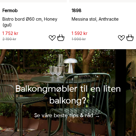
Fermob
1898
Bistro bord Ø60 cm, Honey
Messina stol, Anthracite
(gul)
1 752 kr
1 592 kr
2 190 kr
1 990 kr
Balkongmøbler til en liten
balkong?
Se våre beste tips & råd →