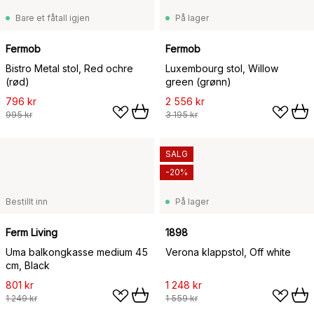
Bare et fåtall igjen
På lager
Fermob
Fermob
Bistro Metal stol, Red ochre
Luxembourg stol, Willow
(rød)
green (grønn)
796 kr
2 556 kr
995 kr
3 195 kr
SALG
-20%
Bestillt inn
På lager
Ferm Living
1898
Uma balkongkasse medium 45
Verona klappstol, Off white
cm, Black
801 kr
1 248 kr
1 249 kr
1 559 kr