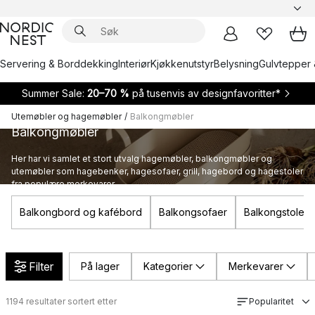
Servering & Borddekking
Interiør
Kjøkkenutstyr
Belysning
Gulvtepper 
Summer Sale:
20–70 %
på tusenvis av designfavoritter*
Utemøbler og hagemøbler
/
Balkongmøbler
Balkongmøbler
Her har vi samlet et stort utvalg hagemøbler, balkongmøbler og
utemøbler som hagebenker, hagesofaer, grill, hagebord og hagestoler
fra populære merkevarer.
Balkongbord og kafébord
Balkongsofaer
Balkongstoler
Filter
På lager
Kategorier
Merkevarer
1194
resultater sortert etter
Popularitet