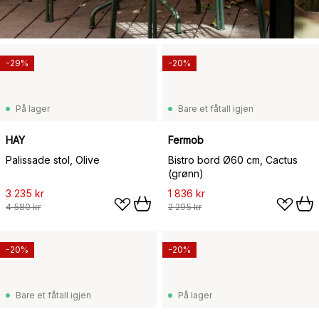
-29%
-20%
På lager
Bare et fåtall igjen
HAY
Fermob
Palissade stol, Olive
Bistro bord Ø60 cm, Cactus
(grønn)
3 235 kr
1 836 kr
4 580 kr
2 295 kr
-20%
-20%
Bare et fåtall igjen
På lager