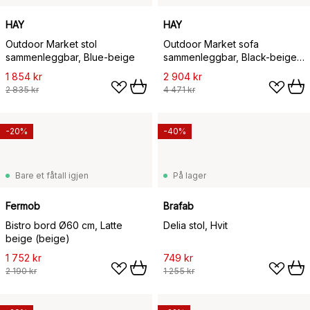
HAY
HAY
Outdoor Market stol
Outdoor Market sofa
sammenleggbar, Blue-beige
sammenleggbar, Black-beige,
2-seter
1 854 kr
2 904 kr
2 835 kr
4 471 kr
-20%
-40%
Bare et fåtall igjen
På lager
Fermob
Brafab
Bistro bord Ø60 cm, Latte
Delia stol, Hvit
beige (beige)
1 752 kr
749 kr
2 190 kr
1 255 kr