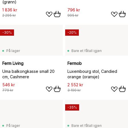
(grønn)
1 836 kr
796 kr
2 295 kr
995 kr
-30%
-20%
På lager
Bare et fåtall igjen
Ferm Living
Fermob
Uma balkongkasse small 20
Luxembourg stol, Candied
cm, Cashmere
orange (oransje)
546 kr
2 552 kr
779 kr
3 190 kr
-35%
På lager
Bare et fåtall igjen