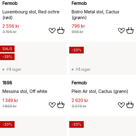
Fermob
Fermob
Luxembourg stol, Red ochre
Bistro Metal stol, Cactus
(rød)
(grønn)
2 556 kr
796 kr
3 195 kr
995 kr
SALG
-20%
-29%
På lager
På lager
1898
Fermob
Messina stol, Off white
Plein Air stol, Cactus (grønn)
1 349 kr
2 620 kr
1 890 kr
3 275 kr
-20%
-20%