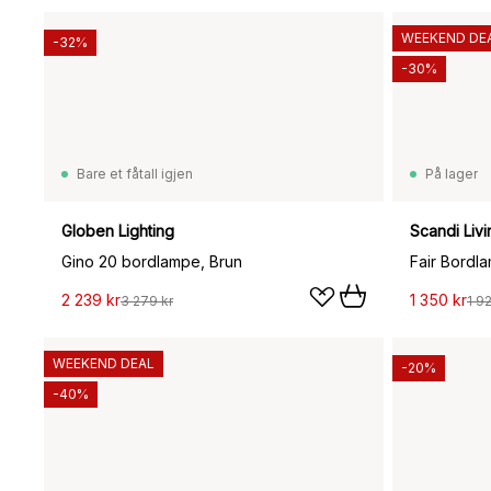
WEEKEND DE
-32%
-30%
Bare et fåtall igjen
På lager
Globen Lighting
Scandi Livi
Gino 20 bordlampe, Brun
Fair Bordl
2 239 kr
1 350 kr
3 279 kr
1 9
WEEKEND DEAL
-20%
-40%