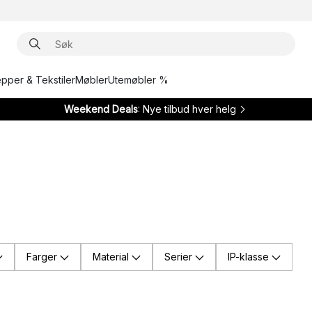
epper & Tekstiler
Møbler
Utemøbler %
Weekend Deals
: Nye tilbud hver helg
Farger
Material
Serier
IP-klasse