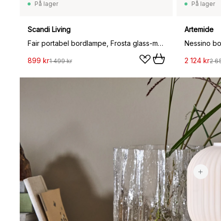
På lager
På lager
Scandi Living
Artemide
Fair portabel bordlampe, Frosta glass-mørkbeiset ask
Nessino bo
899 kr
2 124 kr
1 499 kr
2 6