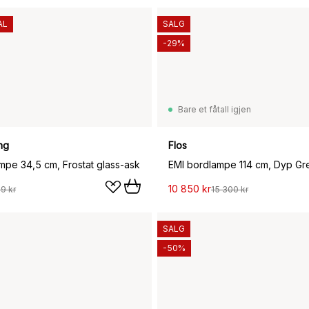
AL
SALG
-29%
Bare et fåtall igjen
ng
Flos
ampe 34,5 cm, Frostat glass-ask
EMI bordlampe 114 cm, Dyp Gr
10 850 kr
29 kr
15 300 kr
SALG
-50%