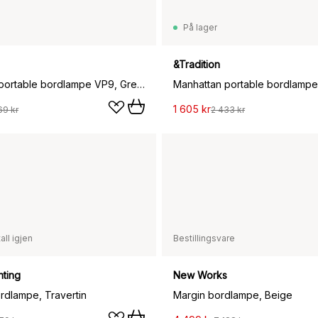
På lager
&Tradition
Flowerpot portable bordlampe VP9, Grey beige
1 605 kr
69 kr
2 433 kr
all igjen
Bestillingsvare
hting
New Works
rdlampe, Travertin
Margin bordlampe, Beige