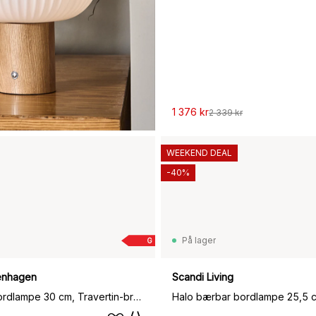
1 376 kr
2 339 kr
WEEKEND DEAL
-40%
På lager
G
enhagen
Scandi Living
Reverse bordlampe 30 cm, Travertin-bronse messing
Halo bærbar bordlampe 25,5 