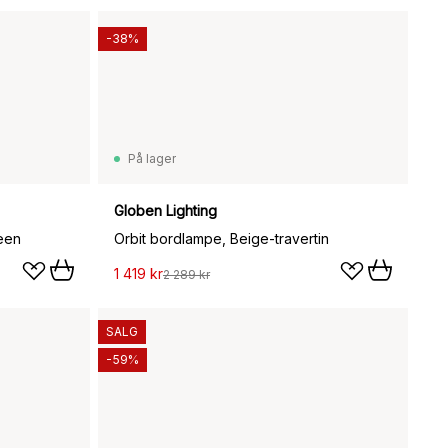
-38%
På lager
Globen Lighting
een
Orbit bordlampe, Beige-travertin
1 419 kr
2 289 kr
SALG
-59%