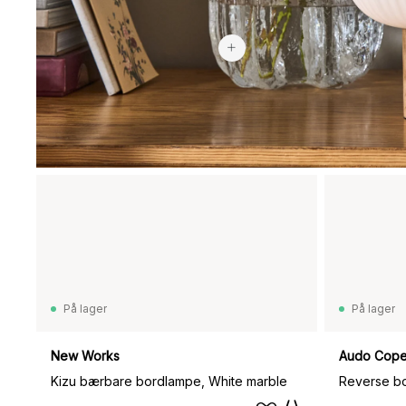
2 799 kr
På lager
På lager
New Works
Audo Cop
Kizu bærbare bordlampe, White marble