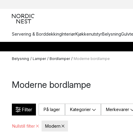
Servering & Borddekking
Interiør
Kjøkkenutstyr
Belysning
Gulvt
Belysning
/
Lamper
/
Bordlamper
/
Moderne bordlampe
Moderne bordlampe
Filter
På lager
Kategorier
Merkevarer
Nullstill filter
Modern