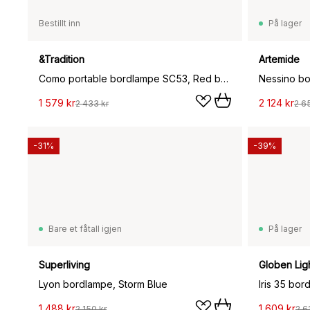
Bestillt inn
På lager
&Tradition
Artemide
Como portable bordlampe SC53, Red brown
Nessino bo
1 579 kr
2 124 kr
2 433 kr
2 6
-31%
-39%
Bare et fåtall igjen
På lager
Superliving
Globen Lig
Lyon bordlampe, Storm Blue
Iris 35 bo
1 488 kr
1 609 kr
2 150 kr
2 6