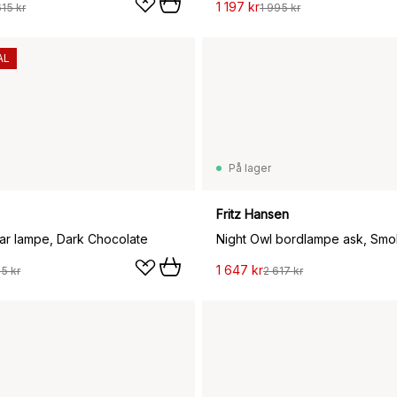
1 197 kr
615 kr
1 995 kr
AL
På lager
Fritz Hansen
r lampe, Dark Chocolate
Night Owl bordlampe ask, Smo
1 647 kr
85 kr
2 617 kr