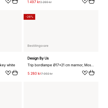
1 497 kr
2 269 kr
-26%
Bestillingsvare
Design By Us
key white
Trip bordlampe Ø17x21 cm marmor, Mosegrønn-bærnsten
5 280 kr
7 092 kr