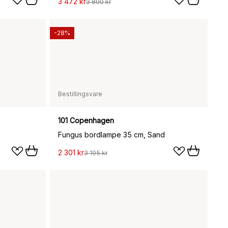
3 472 kr
3 890 kr
-28%
Bestillingsvare
101 Copenhagen
Fungus bordlampe 35 cm, Sand
2 301 kr
3 195 kr