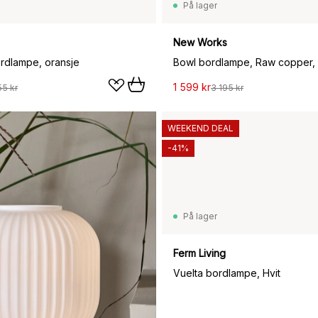
På lager
New Works
rdlampe, oransje
1 599 kr
55 kr
3 195 kr
WEEKEND DEAL
-41%
På lager
899 kr
Ferm Living
Vuelta bordlampe, Hvit