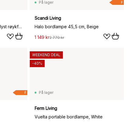
På lager
F
Scandi Living
Bowl bordlampe, Raw copper, lyst røykfarget glass
Halo bordlampe 45,5 cm, Beige
1 149 kr
2 770 kr
WEEKEND DEAL
-40%
På lager
F
Ferm Living
Vuelta portable bordlampe, White