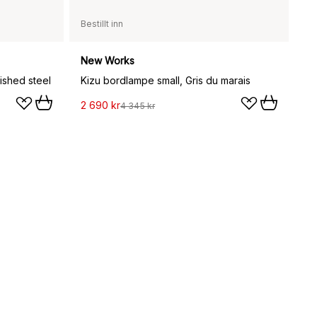
Bestillt inn
New Works
ished steel
Kizu bordlampe small, Gris du marais
2 690 kr
4 345 kr