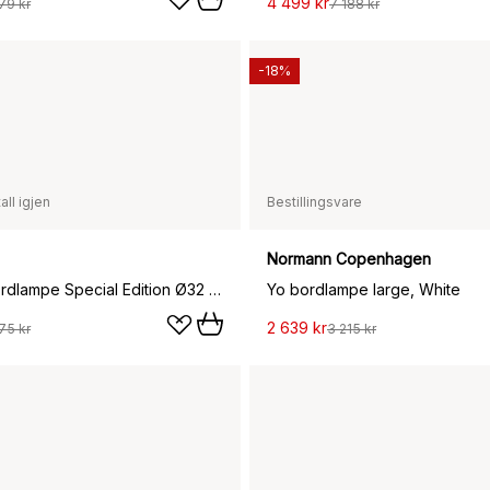
4 499 kr
79 kr
7 188 kr
-18%
all igjen
Bestillingsvare
Normann Copenhagen
Nessino bordlampe Special Edition Ø32 cm, Green
Yo bordlampe large, White
2 639 kr
75 kr
3 215 kr