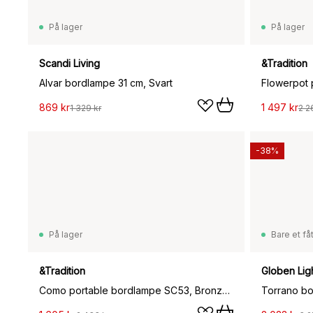
På lager
På lager
Scandi Living
&Tradition
Alvar bordlampe 31 cm, Svart
869 kr
1 497 kr
1 329 kr
2 2
-38%
På lager
Bare et fåt
&Tradition
Globen Lig
Como portable bordlampe SC53, Bronzed brass
Torrano bo