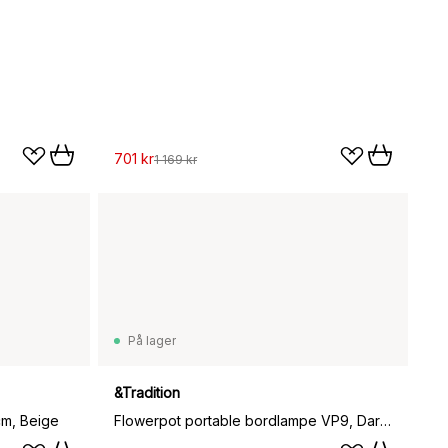
701 kr
1 169 kr
På lager
&Tradition
cm, Beige
Flowerpot portable bordlampe VP9, Dark plum