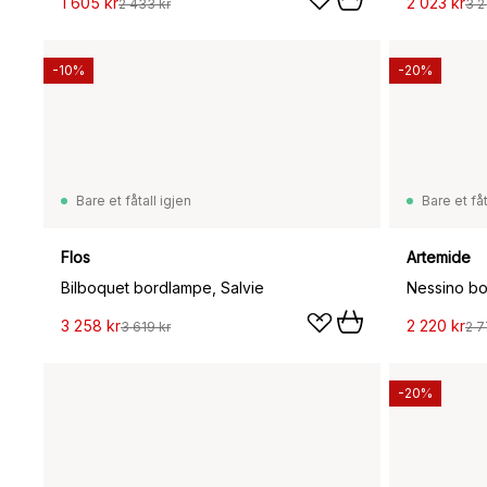
1 605 kr
2 023 kr
2 433 kr
3 2
-10%
-20%
Bare et fåtall igjen
Bare et fåt
Flos
Artemide
Bilboquet bordlampe, Salvie
3 258 kr
2 220 kr
3 619 kr
2 7
-20%