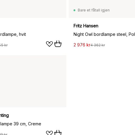
Bare et fåtall igjen
Fritz Hansen
rdlampe, hvit
Night Owl bordlampe steel, Pol
2 976 kr
55 kr
4 362 kr
hting
rdlampe 39 cm, Creme
19 kr