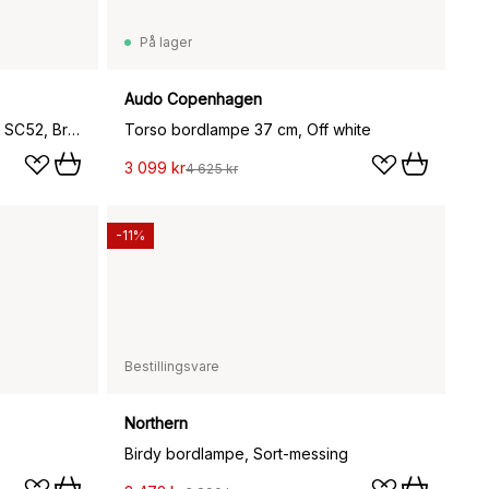
På lager
Audo Copenhagen
Manhattan portable bordlampe SC52, Bronzed brass
Torso bordlampe 37 cm, Off white
3 099 kr
4 625 kr
-11%
Bestillingsvare
Northern
Birdy bordlampe, Sort-messing