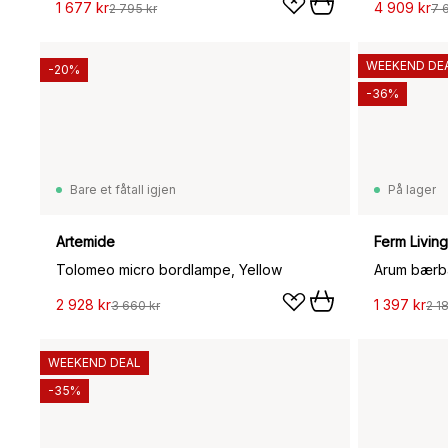
1 677 kr
4 909 kr
2 795 kr
7 
WEEKEND DE
-20%
-36%
Bare et fåtall igjen
På lager
Artemide
Ferm Living
Tolomeo micro bordlampe, Yellow
Arum bærba
2 928 kr
1 397 kr
3 660 kr
2 1
WEEKEND DEAL
-35%