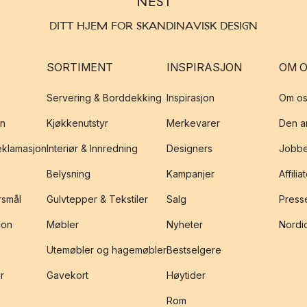
DITT HJEM FOR SKANDINAVISK DESIGN
SORTIMENT
INSPIRASJON
OM 
Servering & Borddekking
Inspirasjon
Om os
on
Kjøkkenutstyr
Merkevarer
Den an
reklamasjon
Interiør & Innredning
Designers
Jobbe
Belysning
Kampanjer
Affilia
rsmål
Gulvtepper & Tekstiler
Salg
Presse
jon
Møbler
Nyheter
Nordic
Utemøbler og hagemøbler
Bestselgere
r
Gavekort
Høytider
Rom