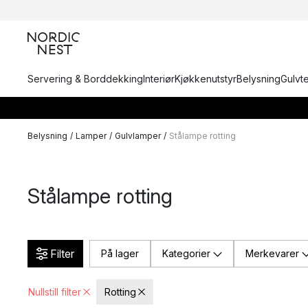
Servering & Borddekking
Interiør
Kjøkkenutstyr
Belysning
Gulvt
Belysning
/
Lamper
/
Gulvlamper
/
Stålampe rotting
Stålampe rotting
Filter
På lager
Kategorier
Merkevarer
Nullstill filter
Rotting