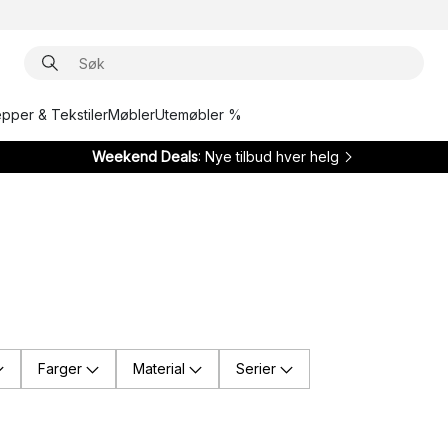
epper & Tekstiler
Møbler
Utemøbler %
Weekend Deals
: Nye tilbud hver helg
Farger
Material
Serier