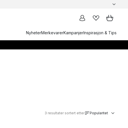
Nyheter
Merkevarer
Kampanjer
Inspirasjon & Tips
3
resultater sortert etter
Popularitet