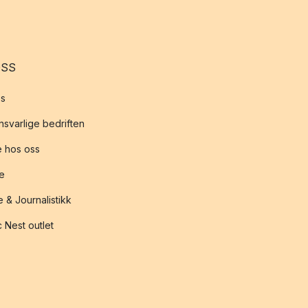
OSS
s
svarlige bedriften
 hos oss
te
 & Journalistikk
 Nest outlet