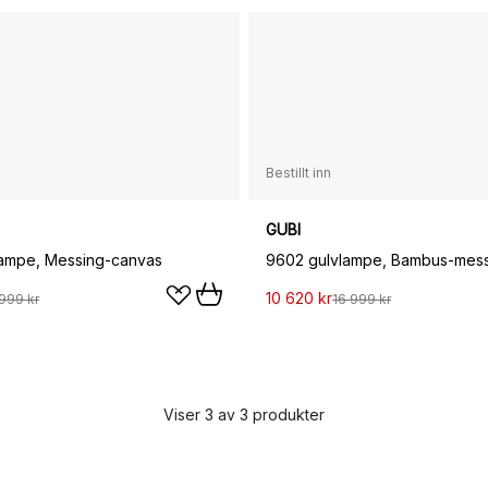
Bestillt inn
GUBI
lampe, Messing-canvas
9602 gulvlampe, Bambus-mes
10 620 kr
999 kr
16 999 kr
Viser 3 av 3 produkter