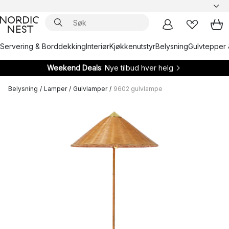
Servering & Borddekking
Interiør
Kjøkkenutstyr
Belysning
Gulvtepper 
Weekend Deals
: Nye tilbud hver helg
Belysning
/
Lamper
/
Gulvlamper
/
9602 gulvlampe