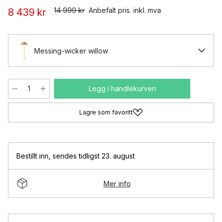
14 999 kr
Anbefalt pris. inkl. mva
8 439 kr
Messing-wicker willow
Legg i handlekurven
Lagre som favoritt
Bestillt inn
,
sendes tidligst 23. august
Mer info