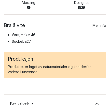
Messing
Designet
1938
Bra å vite
Mer info
Watt, maks: 46
Sockel: E27
Produksjon
Produktet er laget av naturmaterialer og kan derfor
variere i utseende.
Beskrivelse