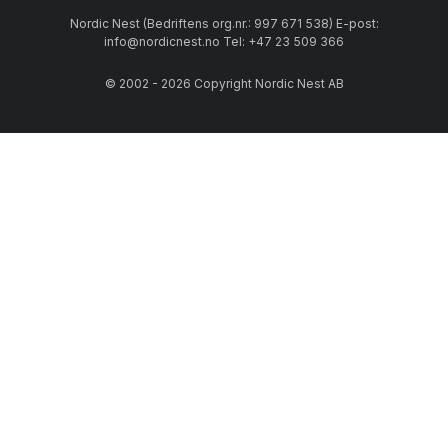
Nordic Nest (Bedriftens org.nr.: 997 671 538) E-post:
info@nordicnest.no Tel: +47 23 509 366
© 2002 - 2026 Copyright Nordic Nest AB