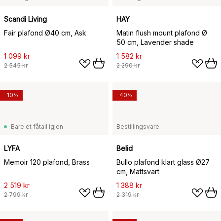
Scandi Living
HAY
Fair plafond Ø40 cm, Ask
Matin flush mount plafond Ø
50 cm, Lavender shade
1 099 kr
1 582 kr
2 545 kr
2 290 kr
-10%
-40%
Bare et fåtall igjen
Bestillingsvare
LYFA
Belid
Memoir 120 plafond, Brass
Bullo plafond klart glass Ø27
cm, Mattsvart
2 519 kr
1 388 kr
2 799 kr
2 319 kr