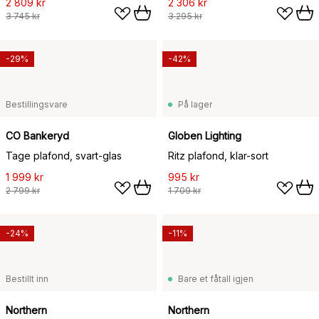
2 809 kr
2 306 kr
3 745 kr
3 295 kr
-29%
-42%
Bestillingsvare
På lager
CO Bankeryd
Globen Lighting
Tage plafond, svart-glas
Ritz plafond, klar-sort
1 999 kr
995 kr
2 799 kr
1 709 kr
-24%
-11%
Bestillt inn
Bare et fåtall igjen
Northern
Northern