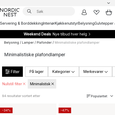
Servering & Borddekking
Interiør
Kjøkkenutstyr
Belysning
Gulvtepper 
Weekend Deals
: Nye tilbud hver helg
Belysning
/
Lamper
/
Plafonder
/
Minimalistiske plafondlamper
Minimalistiske plafondlamper
Filter
På lager
Kategorier
Merkevarer
Nullstill filter
Minimalistisk
94
resultater sortert etter
Popularitet
-34%
-47%