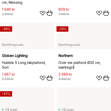
cm, Messing
1 646 kr
809 kr
2 319 kr
1 100 kr
-39%
-23%
Bestillingsvare
Bestillingsvare
Globen Lighting
Northern
Hubble 5 Long takplafond,
Over me plafond Ø30 cm,
Sort
mørkegrå
1 667 kr
2 689 kr
2 729 kr
3 490 kr
-57%
På lager
På lager