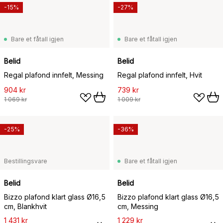
-15%
-27%
Bare et fåtall igjen
Bare et fåtall igjen
Belid
Belid
Regal plafond innfelt, Messing
Regal plafond innfelt, Hvit
904 kr
739 kr
1 069 kr
1 009 kr
-25%
-36%
Bestillingsvare
Bare et fåtall igjen
Belid
Belid
Bizzo plafond klart glass Ø16,5
Bizzo plafond klart glass Ø16,5
cm, Blankhvit
cm, Messing
1 431 kr
1 229 kr