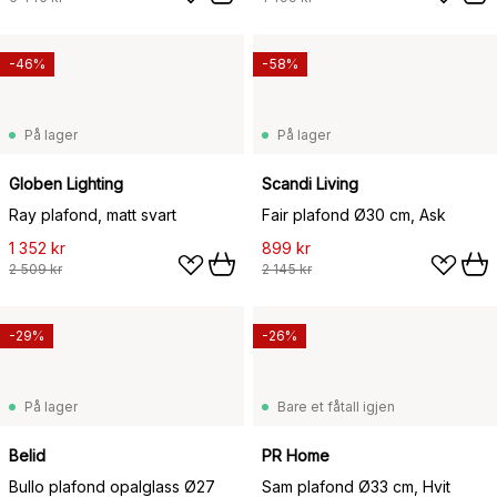
-46%
-58%
På lager
På lager
Globen Lighting
Scandi Living
Ray plafond, matt svart
Fair plafond Ø30 cm, Ask
1 352 kr
899 kr
2 509 kr
2 145 kr
-29%
-26%
På lager
Bare et fåtall igjen
Belid
PR Home
Bullo plafond opalglass Ø27
Sam plafond Ø33 cm, Hvit