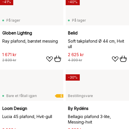
-41%
-40%
På lager
På lager
Globen Lighting
Belid
Ray plafond, børstet messing
Soft takplafond Ø 44 cm, Hvit
ull
1 671 kr
2 625 kr
2 839 kr
4 399 kr
-30%
Bare et fåtall igjen
Bestillingsvare
E
Loom Design
By Rydéns
Lucia 45 plafond, Hvit-gull
Bellagio plafond 3-lite,
Messing-hvit