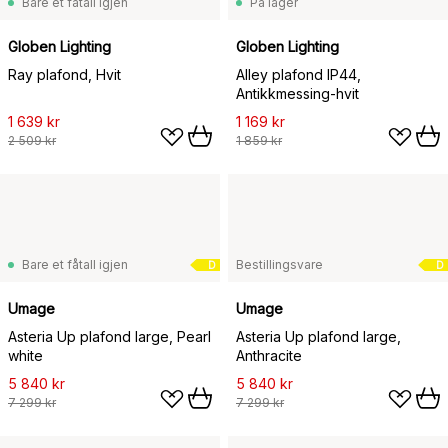
Bare et fåtall igjen
På lager
Globen Lighting
Globen Lighting
Ray plafond, Hvit
Alley plafond IP44,
Antikkmessing-hvit
1 639 kr
1 169 kr
2 509 kr
1 859 kr
Bare et fåtall igjen
Bestillingsvare
D
D
Umage
Umage
Asteria Up plafond large, Pearl
Asteria Up plafond large,
white
Anthracite
5 840 kr
5 840 kr
7 299 kr
7 299 kr