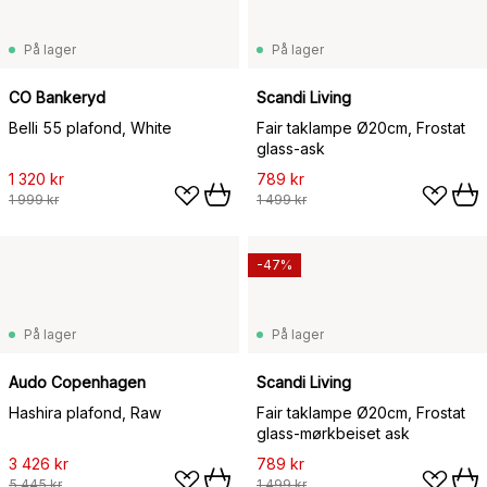
På lager
På lager
CO Bankeryd
Scandi Living
Belli 55 plafond, White
Fair taklampe Ø20cm, Frostat
glass-ask
1 320 kr
789 kr
1 999 kr
1 499 kr
-47%
På lager
På lager
Audo Copenhagen
Scandi Living
Hashira plafond, Raw
Fair taklampe Ø20cm, Frostat
glass-mørkbeiset ask
3 426 kr
789 kr
5 445 kr
1 499 kr