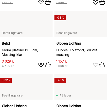
1 909 kr
1 909 kr
-38%
Bestillingsvare
Bestillingsvare
Belid
Globen Lighting
Gloria plafond Ø33 cm,
Hubble 3 plafond, Børstet
Messing-klar
messing
3 629 kr
1 157 kr
6 539 kr
1 859 kr
-39%
-40%
Bestillingsvare
På lager
Globen Lighting
Globen Lighting